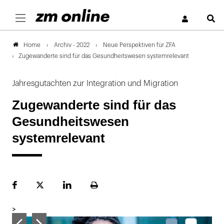
S
Archiv - 2022
Neue Perspektiven für ZFA
Home
Zugewanderte sind für das Gesundheitswesen systemrelevant
Jahresgutachten zur Integration und Migration
Zugewanderte sind für das
Gesundheitswesen
systemrelevant
Facebook
Plattform
LinekdIn
Seite
X
ausdrucken
>