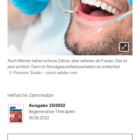
Lightbox
Auch Männer haben schöne Zähne, aber seltener als Frauen. Das ist
öffnen
jetzt amtlich. Denn ihr Mundgesundheitsverhalten ist schlechter.
© Proxima Studio – stock-adobe.com
Folie
1
Heftarchiv Zahnmedizin
von
Ausgabe 15/2022
2
Regenerative Therapien
16.08.2022