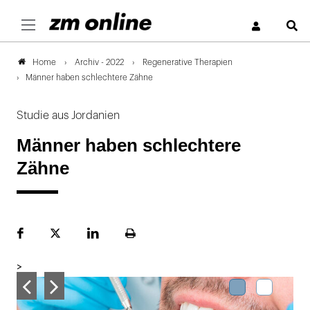
S
Archiv - 2022
Regenerative Therapien
Home
Männer haben schlechtere Zähne
Studie aus Jordanien
Männer haben schlechtere
Zähne
Facebook
Plattform
LinekdIn
Seite
X
ausdrucken
>