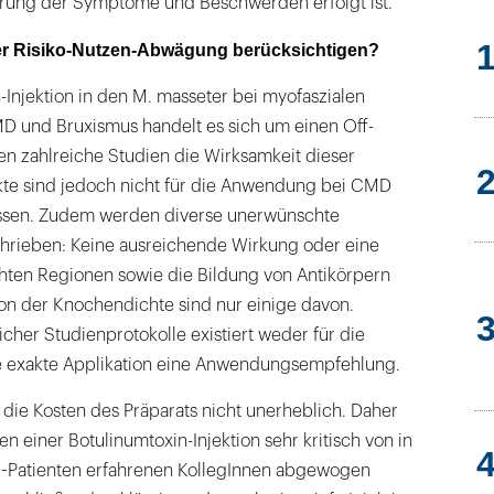
rung der Symptome und Beschwerden erfolgt ist.
r Risiko-Nutzen-Abwägung berücksichtigen?
-Injektion in den M. masseter bei myofaszialen
 und Bruxismus handelt es sich um einen Off-
en zahlreiche Studien die Wirksamkeit dieser
te sind jedoch nicht für die Anwendung bei CMD
ssen. Zudem werden diverse unerwünschte
rieben: Keine ausreichende Wirkung oder eine
ten Regionen sowie die Bildung von Antikörpern
ion der Knochendichte sind nur einige davon.
cher Studienprotokolle existiert weder für die
e exakte Applikation eine Anwendungsempfehlung.
 die Kosten des Präparats nicht unerheblich. Daher
en einer Botulinumtoxin-Injektion sehr kritisch von in
-Patienten erfahrenen KollegInnen abgewogen