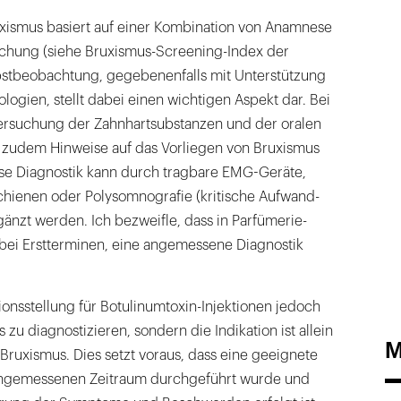
uxismus basiert auf einer Kombination von Anamnese
uchung (siehe Bruxismus-Screening-Index der
stbeobachtung, gegebenenfalls mit Unterstützung
gien, stellt dabei einen wichtigen Aspekt dar. Bei
ersuchung der Zahnhartsubstanzen und der oralen
udem Hinweise auf das Vorliegen von Bruxismus
e Diagnostik kann durch tragbare EMG-Geräte,
schienen oder Polysomnografie (kritische Aufwand-
nzt werden. Ich bezweifle, dass in Parfümerie-
 bei Erstterminen, eine angemessene Diagnostik
tionsstellung für Botulinumtoxin-Injektionen jedoch
zu diagnostizieren, sondern die Indikation ist allein
M
 Bruxismus. Dies setzt voraus, dass eine geeignete
angemessenen Zeitraum durchgeführt wurde und