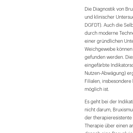
Die Diagnostik von Br
und klinischer Unters
DGFDT). Auch die Selb
durch moderne Technolo
einer gründlichen Unt
Weichgewebe können z
gefunden werden. Dies
eingefärbte Indikator
Nutzen-Abwägung) ergä
Filialen, insbesondere
möglich ist.
Es geht bei der Indika
nicht darum, Bruxismus 
der therapieresistente
Therapie über einen 