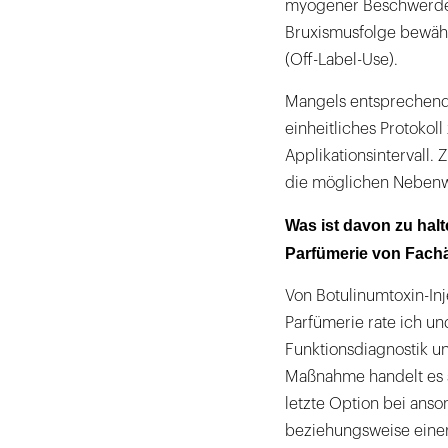
myogener Beschwerden
Bruxismusfolge bewähr
(Off-Label-Use).
Mangels entsprechende
einheitliches Protoko
Applikationsintervall.
die möglichen Nebenw
Was ist davon zu hal
Parfümerie von Fach
Von Botulinumtoxin-In
Parfümerie rate ich un
Funktionsdiagnostik un
Maßnahme handelt es s
letzte Option bei anso
beziehungsweise einer