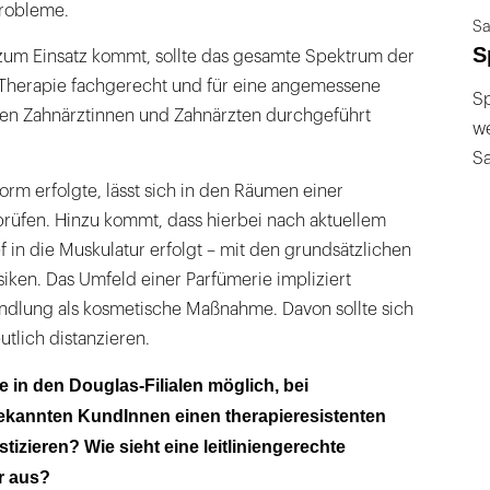
robleme.
Sa
S
zum Einsatz kommt, sollte das gesamte Spektrum der
Therapie fachgerecht und für eine angemessene
Sp
rten Zahnärztinnen und Zahnärzten durchgeführt
we
S
form erfolgte, lässt sich in den Räumen einer
prüfen. Hinzu kommt, dass hierbei nach aktuellem
ef in die Muskulatur erfolgt – mit den grundsätzlichen
iken. Das Umfeld einer Parfümerie impliziert
ndlung als kosmetische Maßnahme. Davon sollte sich
utlich distanzieren.
te in den Douglas-Filialen möglich, bei
ekannten KundInnen einen therapieresistenten
izieren? Wie sieht eine leitliniengerechte
r aus?