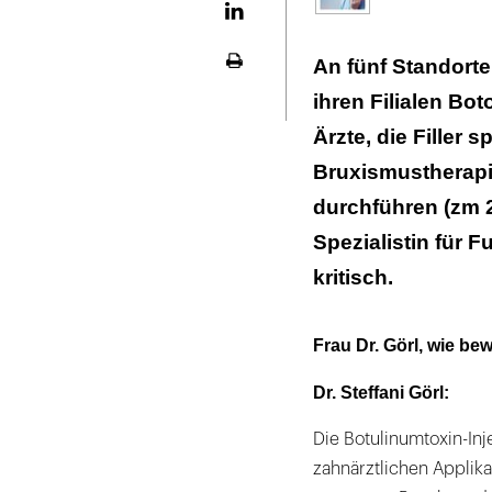
LinekdIn
An fünf Standorte
Seite
ausdrucken
ihren Filialen Bo
Ärzte, die Filler 
Bruxismustherapi
durchführen (zm 21
Spezialistin für 
kritisch.
Frau Dr. Görl, wie be
Dr. Steffani Görl:
Die Botulinumtoxin-Inje
zahnärztlichen Applika