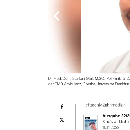
Dr. Med. Dent. Steffani Görl, M.SC., Poliklinik für
der CMD-Ambulanz, Goethe-Universität Frankfur
Folie
1
Heftarchiv Zahnmedizin
Facebook
von
Ausgabe 22/2
2
Plattform
Sind’s wirklich
X
16.11.2022