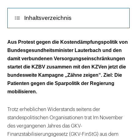
Inhaltsverzeichnis
Drohende Versorgungseinschnitte sollen
Aus Protest gegen die Kostendämpfungspolitik von
erklärt werden
Bundesgesundheitsminister Lauterbach und den
damit verbundenen Versorgungseinschränkungen
Leicht verständliche Erklärtexte für die
startet die KZBV zusammen mit den KZVen jetzt die
Patienten
bundesweite Kampagne „Zähne zeigen“. Ziel: Die
Patienten gegen die Sparpolitik der Regierung
mobilisieren.
Trotz erheblichen Widerstands seitens der
standespolitischen Organisationen trat Im November
des vergangenen Jahres das GKV-
Finanzstabilisierungsgesetz (GKV-FinStG) aus dem