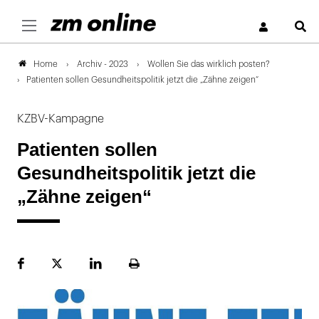
S
Archiv - 2023
Wollen Sie das wirklich posten?
Home
Patienten sollen Gesundheitspolitik jetzt die „Zähne zeigen“
KZBV-Kampagne
Patienten sollen
Gesundheitspolitik jetzt die
„Zähne zeigen“
Facebook
Plattform
LinekdIn
Seite
X
ausdrucken