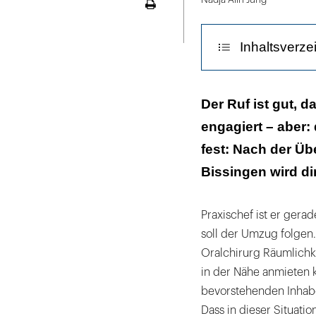
Seite
ausdrucken
Inhaltsverze
Bitte kein Fant
Der Ruf ist gut, 
engagiert – aber: 
Dass alles nach
fest: Nach der Üb
Bissingen wird d
Praxischef ist er gera
soll der Umzug folgen.
Oralchirurg Räumlichk
in der Nähe anmieten k
bevorstehenden Inhab
Dass in dieser Situati