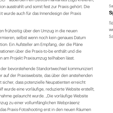
Sa
ion ausstrahlt und somit fest zur Praxis gehört. Die
S
it wurde auch für das Innendesign der Praxis
Sp
we
nten frühzeitig über den Umzug in die neuen
S
ormieren, selbst wenn noch kein genaues Datum
ption: Ein Aufsteller am Empfang, der die Pläne
mationen über die Praxis-to-be enthält und die
n am Projekt Praxisumzug teilhaben lässt.
te der bevorstehende Standortwechsel kommuniziert
 auf der Praxiswebsite, das über den anstehenden
t sicher, dass potenzielle Neupatienten erreicht
f wurde eine vorläufige, reduzierte Website erstellt,
rnahme gelauncht wurde. „Die vorläufige Website
mzug zu einer vollumfänglichen Webpräsenz
 das Praxis-Fotoshooting erst in den neuen Räumen