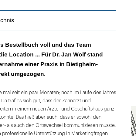
ichnis
asie-Naming!
das Bestellbuch voll und das Team
die Location ... Für Dr. Jan Wolf stand
 Plan verläuft, kann man nicht voraussetzen
ernahme einer Praxis in Bietigheim-
irekt umgezogen.
de mal seit ein paar Monaten; noch im Laufe des Jahres
 Da traf es sich gut, dass der Zahnarzt und
eiten in einem neuen Ärzte- und Geschäftshaus ganz
onnte. Das hieß aber auch, dass er sowohl den
er- als auch den Ortswechsel kommunizieren musste.
on professionelle Unterstützung in Marketingfragen