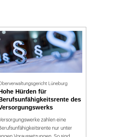
Oberverwaltungsgericht Lüneburg
Hohe Hürden für
Berufsunfähigkeitsrente des
Versorgungswerks
Versorgungswerke zahlen eine
Berufsunfähigkeitsrente nur unter
engen Voraussetzungen. So sind