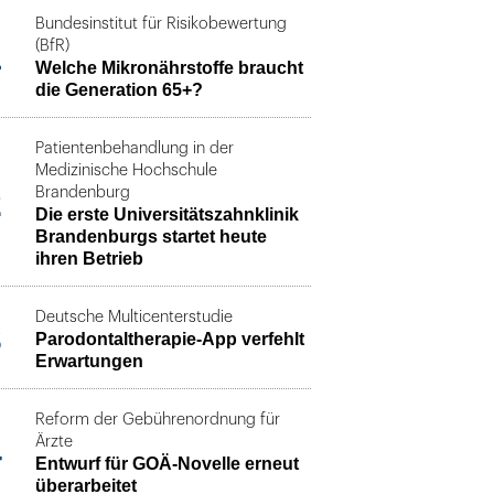
Bundesinstitut für Risikobewertung
1
(BfR)
Welche Mikronährstoffe braucht
die Generation 65+?
Patientenbehandlung in der
Medizinische Hochschule
2
Brandenburg
Die erste Universitätszahnklinik
Brandenburgs startet heute
ihren Betrieb
Deutsche Multicenterstudie
3
Parodontaltherapie-App verfehlt
Erwartungen
Reform der Gebührenordnung für
4
Ärzte
Entwurf für GOÄ-Novelle erneut
überarbeitet