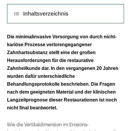
Inhaltsverzeichnis
Material und Methode
Die minimalinvasive Versorgung von durch nicht-
kariöse Prozesse verlorengegangener
Ergebnisse
Zahnhartsubstanz stellt eine der großen
Diskussion
Herausforderungen für die restaurative
Zahnheilkunde dar. In den vergangenen 20 Jahren
Was bedeuten die Ergebnisse für die tägliche
wurden dafür unterschiedliche
Praxis?
Behandlungsprotokolle beschrieben. Die Fragen
nach dem geeigneten Material und der klinischen
Langzeitprognose dieser Restaurationen ist noch
nicht final beantwortet.
Wie die Vertikaldimension im Erosions-