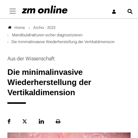
S
Archiv - 2023
Home
Mandibulafrakturen sicher diagnostizieren
Die minimalinvasive Wiederherstellung der Vertikaldimension
Aus der Wissenschaft
Die minimalinvasive
Wiederherstellung der
Vertikaldimension
Facebook
Plattform
LinekdIn
Seite
X
ausdrucken