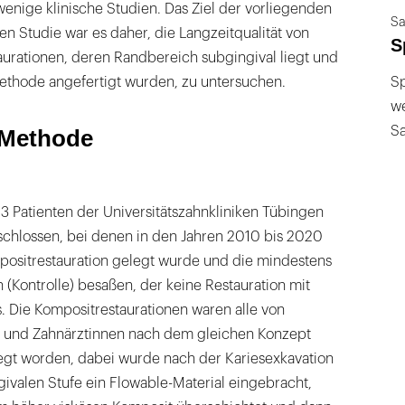
enige klinische Studien. Das Ziel der vorliegenden
Sa
hen Studie war es daher, die Langzeitqualität von
S
aurationen, deren Randbereich subgingival liegt und
ethode angefertigt wurden, zu untersuchen.
Sp
we
S
 Methode
3 Patienten der Universitätszahnkliniken Tübingen
chlossen, bei denen in den Jahren 2010 bis 2020
positrestauration gelegt wurde und die mindestens
n (Kontrolle) besaßen, der keine Restauration mit
. Die Kompositrestaurationen waren alle von
n und Zahnärztinnen nach dem gleichen Konzept
legt worden, dabei wurde nach der Kariesexkavation
ivalen Stufe ein Flowable-Material eingebracht,