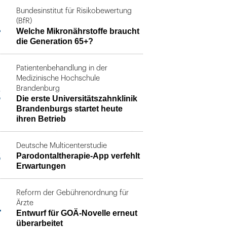
Bundesinstitut für Risikobewertung
1
(BfR)
Welche Mikronährstoffe braucht
die Generation 65+?
Patientenbehandlung in der
Medizinische Hochschule
2
Brandenburg
Die erste Universitätszahnklinik
Brandenburgs startet heute
ihren Betrieb
Deutsche Multicenterstudie
3
Parodontaltherapie-App verfehlt
Erwartungen
Reform der Gebührenordnung für
4
Ärzte
Entwurf für GOÄ-Novelle erneut
überarbeitet