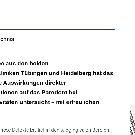
ichnis
Methode
pe aus den beiden
kliniken Tübingen und Heidelberg hat das
e Auswirkungen direkter
axis
tionen auf das Parodont bei
itäten untersucht – mit erfreulichen
riöse Defekte bis tief in den subgingivalen Bereich