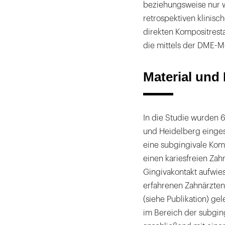
beziehungsweise nur w
retrospektiven klinisc
direkten Kompositrest
die mittels der DME-M
Material und
In die Studie wurden 6
und Heidelberg einges
eine subgingivale Kom
einen kariesfreien Zah
Gingivakontakt aufwies
erfahrenen Zahnärzte
(siehe Publikation) ge
im Bereich der subging