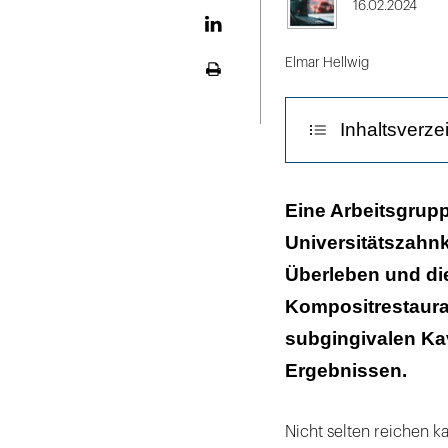
X
16.02.2024
LinekdIn
Elmar Hellwig
Seite
ausdrucken
Inhaltsverze
Material und 
Eine Arbeitsgrup
Universitätszahn
Ergebnisse
Überleben und di
Fazit für die Pr
Kompositrestaura
subgingivalen Kav
Ergebnissen.
Nicht selten reichen ka