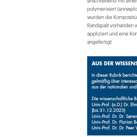
anschließend mit eine
polymerisiert (snowpl
wurden die Kompositüb
Randspalt vorhanden w
appliziert und eine Ko
angefertigt.