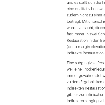
und es stellt sich die
eine qualitativ hochwer
zudem nicht zu einer a
beiträgt. Mit untersc
wurde versucht, dies
fast immer in zwei Sc
Restauration in den f
(deep-margin elevatio
indirekte Restauration 
Eine subgingivale Resta
weil eine Trockenlegu
immer gewährleistet w
zu dem Ergebnis kamen
indirekten Restauratio
gibt es zum klinischen
indirekten subgingival