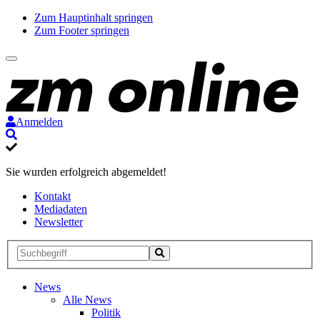
Zum Hauptinhalt springen
Zum Footer springen
Anmelden
Suche
Sie wurden erfolgreich abgemeldet!
Kontakt
Mediadaten
Newsletter
Suche
Suche
Suche
starten
News
Alle News
Politik