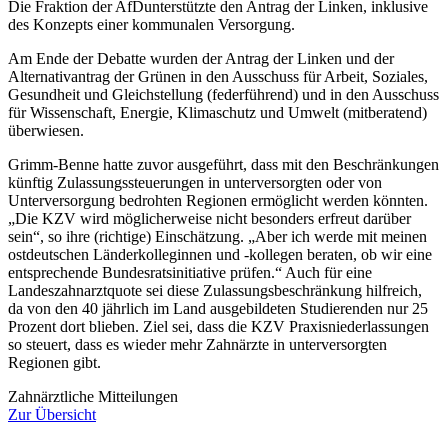
Die Fraktion der AfD
unterstützte den Antrag der Linken, inklusive
des Konzepts einer kommunalen Versorgung.
Am Ende der Debatte wurden der Antrag der Linken und der
Alternativantrag der Grünen in den Ausschuss für Arbeit, Soziales,
Gesundheit und Gleichstellung (federführend) und in den Ausschuss
für Wissenschaft, Energie, Klimaschutz und Umwelt (mitberatend)
überwiesen.
Grimm-Benne hatte zuvor ausgeführt, dass mit den Beschränkungen
künftig Zulassungssteuerungen in unterversorgten oder von
Unterversorgung bedrohten Regionen ermöglicht werden könnten.
„Die KZV wird möglicherweise nicht besonders erfreut darüber
sein“, so ihre (richtige) Einschätzung. „Aber ich werde mit meinen
ostdeutschen Länderkolleginnen und -kollegen beraten, ob wir eine
entsprechende Bundesratsinitiative prüfen.“ Auch für eine
Landeszahnarztquote sei diese Zulassungsbeschränkung hilfreich,
da von den 40 jährlich im Land ausgebildeten Studierenden nur 25
Prozent dort blieben. Ziel sei, dass die KZV Praxisniederlassungen
so steuert, dass es wieder mehr Zahnärzte in unterversorgten
Regionen gibt.
Zahnärztliche Mitteilungen
Zur Übersicht