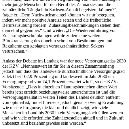
mehr junge Menschen für den Beruf des Zahnarztes und die
zahnärztliche Tätigkeit in Sachsen-Anhalt begeistern können?“,
fragte er. „Dem Nachwuchsmangel können wir nur begegnen,
indem wir mehr positive Anreize setzen und die freiheitliche
Berufsausübung fördern. Zulassungsbeschränkungen stehen dem
diametral gegenüber.“ Und weiter: „Die Wiedereinführung von
Zulassungsbeschränkungen würde zudem eine weitere
Bürokratisierung des ohnehin schon von Bestimmungen und
Regulierungen geplagten vertragszahnärztlichen Sektors
verursachen.“
Anlass der Debatte im Landtag war der neue Versorgungsatlas 2030
der KZV. „Nennenswert ist für Sie in diesem Zusammenhang
jedoch nur, dass der landesweite durchschnittliche Versorgungsgrad
zuletzt bei 102,9 Prozent lag und landesweit im Jahr 2030 ein
Versorgungsgrad von 74,1 Prozent erwartet wird“, so der KZV-
Vorsitzende. „Dass in einzelnen Planungsbereichen dieser Wert
bereits jetzt erreicht beziehungsweise unterschritten ist und die
Versorgungsrealität in weiten Teilen des Landes deutlich entfernt
von optimal ist, findet Ihrerseits jedoch genauso wenig Erwähnung
wie unsere Prognose, die klar und deutlich zeigt, wie viele
Menschen im Land bis 2030 in ein Versorgungsloch fallen werden
und wie viele erforderliche Zahnärztestellen aktuell und in Zukunft
unbesetzt sind beziehungsweise sein werden.“