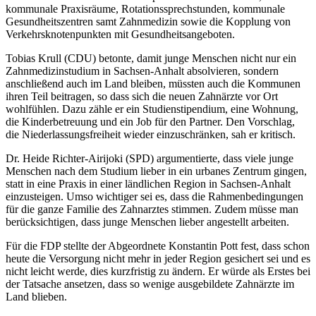
kommunale Praxisräume, Rotationssprechstunden, kommunale
Gesundheitszentren samt Zahnmedizin sowie die Kopplung von
Verkehrsknotenpunkten mit Gesundheitsangeboten.
Tobias Krull (CDU) betonte, damit junge Menschen nicht nur ein
Zahnmedizinstudium in Sachsen-Anhalt absolvieren, sondern
anschließend auch im Land bleiben, müssten auch die Kommunen
ihren Teil beitragen, so dass sich die neuen Zahnärzte vor Ort
wohlfühlen. Dazu zähle er ein Studienstipendium, eine Wohnung,
die Kinderbetreuung und ein Job für den Partner. Den Vorschlag,
die Niederlassungsfreiheit wieder einzuschränken, sah er kritisch.
Dr. Heide Richter-Airijoki (SPD) argumentierte, dass viele junge
Menschen nach dem Studium lieber in ein urbanes Zentrum gingen,
statt in eine Praxis in einer ländlichen Region in Sachsen-Anhalt
einzusteigen. Umso wichtiger sei es, dass die Rahmenbedingungen
für die ganze Familie des Zahnarztes stimmen. Zudem müsse man
berücksichtigen, dass junge Menschen lieber angestellt arbeiten.
Für die FDP stellte der Abgeordnete Konstantin Pott fest, dass schon
heute die Versorgung nicht mehr in jeder Region gesichert sei und es
nicht leicht werde, dies kurzfristig zu ändern. Er würde als Erstes bei
der Tatsache ansetzen, dass so wenige ausgebildete Zahnärzte im
Land blieben.