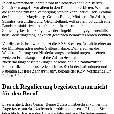
In den kommenden Jahren droht in Sachsen-Anhalt ein starker
Zahnärztemangel – vor allem in den ländlichen Gebieten. Wie man
die zahnmedizinische Versorgung stärken kann, beriet Ende Februar
der Landtag in Magdeburg. Grimm-Benne, Ministerin für Arbeit,
Soziales, Gesundheit und Gleichstellung, will prüfen, ob durch eine
Bundesratsinitiative das – frühere – Instrument der
Zulassungsbeschränkungen wieder eingeführt und gegebenenfalls
neue Steuerungsmöglichkeiten gesetzlich verankert werden könnten.
Vor diesem Schritt warnte jetzt die KZV Sachsen-Anhalt in einer an
die Ministerin adressierten Stellungnahme: „Wir erachten die
Wiedereinführung von Niederlassungsbeschränkungen als einen
weiteren Frontalangriff auf die Zahnärzteschaft.
Niederlassungsbeschränkungen beschneiden die zahnärztliche
Freiberuflichkeit ebenso wie auch das Recht der Patientinnen und
Patienten auf freie Zahnarztwahl“, betonte der KZV-Vorsitzende Dr.
Jochen Schmidt.
Durch Regulierung begeistert man nicht
für den Beruf
Er sei irritiert, dass Grimm-Benne Zulassungsbeschränkungen ins
Auge fasse, um das Nachwuchsproblem zu lösen. „Glauben Sie
tatsächlich, dass wir durch die Regulierung von Niederlassungen