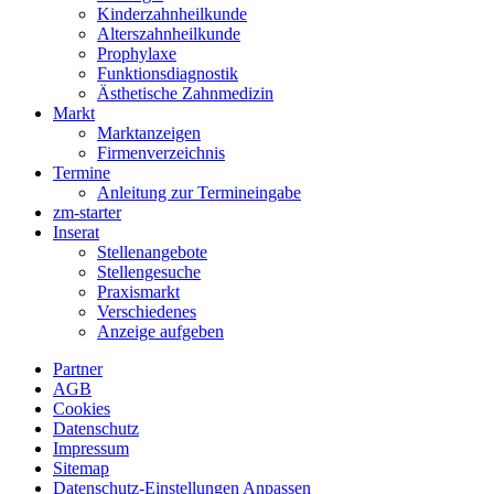
Kinderzahnheilkunde
Alterszahnheilkunde
Prophylaxe
Funktionsdiagnostik
Ästhetische Zahnmedizin
Markt
Marktanzeigen
Firmenverzeichnis
Termine
Anleitung zur Termineingabe
zm-starter
Inserat
Stellenangebote
Stellengesuche
Praxismarkt
Verschiedenes
Anzeige aufgeben
Partner
AGB
Cookies
Datenschutz
Impressum
Sitemap
Datenschutz-Einstellungen Anpassen