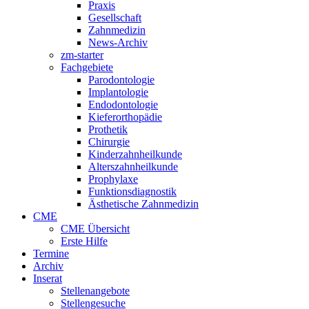
Praxis
Gesellschaft
Zahnmedizin
News-Archiv
zm-starter
Fachgebiete
Parodontologie
Implantologie
Endodontologie
Kieferorthopädie
Prothetik
Chirurgie
Kinderzahnheilkunde
Alterszahnheilkunde
Prophylaxe
Funktionsdiagnostik
Ästhetische Zahnmedizin
CME
CME Übersicht
Erste Hilfe
Termine
Archiv
Inserat
Stellenangebote
Stellengesuche