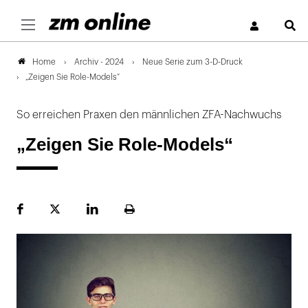
S
Archiv - 2024
Neue Serie zum 3-D-Druck
Home
„Zeigen Sie Role-Models“
So erreichen Praxen den männlichen ZFA-Nachwuchs
„Zeigen Sie Role-Models“
Facebook
Plattform
LinekdIn
Seite
X
ausdrucken