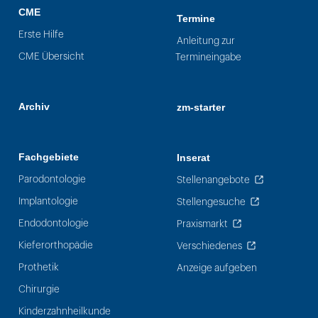
CME
Termine
Erste Hilfe
Anleitung zur
CME Übersicht
Termineingabe
Archiv
zm-starter
Fachgebiete
Inserat
Parodontologie
Stellenangebote
Implantologie
Stellengesuche
Endodontologie
Praxismarkt
Kieferorthopädie
Verschiedenes
Prothetik
Anzeige aufgeben
Chirurgie
Kinderzahnheilkunde