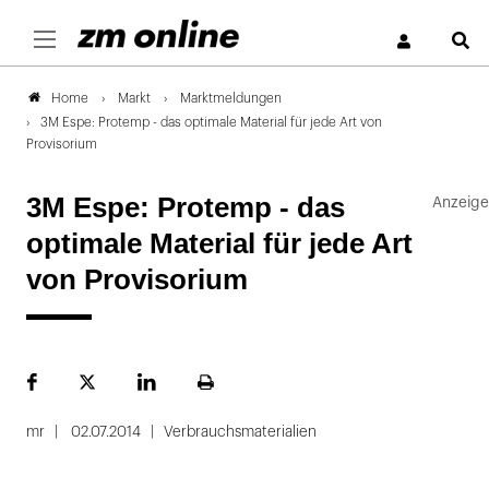
S
Markt
Marktmeldungen
Home
3M Espe: Protemp - das optimale Material für jede Art von
Provisorium
3M Espe: Protemp - das
optimale Material für jede Art
von Provisorium
Facebook
Plattform
LinekdIn
Seite
X
ausdrucken
mr
02.07.2014
Verbrauchsmaterialien