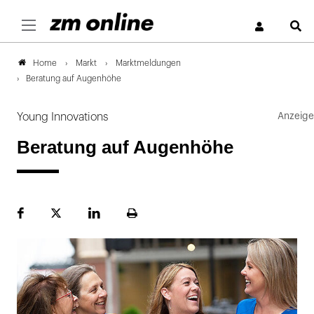
S
Markt
Marktmeldungen
Home
Beratung auf Augenhöhe
Young Innovations
Beratung auf Augenhöhe
Facebook
Plattform
LinekdIn
Seite
X
ausdrucken