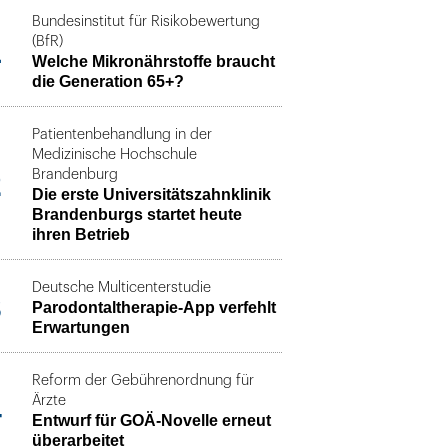
Bundesinstitut für Risikobewertung
1
(BfR)
Welche Mikronährstoffe braucht
die Generation 65+?
Patientenbehandlung in der
Medizinische Hochschule
2
Brandenburg
Die erste Universitätszahnklinik
Brandenburgs startet heute
ihren Betrieb
Deutsche Multicenterstudie
3
Parodontaltherapie-App verfehlt
Erwartungen
Reform der Gebührenordnung für
4
Ärzte
Entwurf für GOÄ-Novelle erneut
überarbeitet