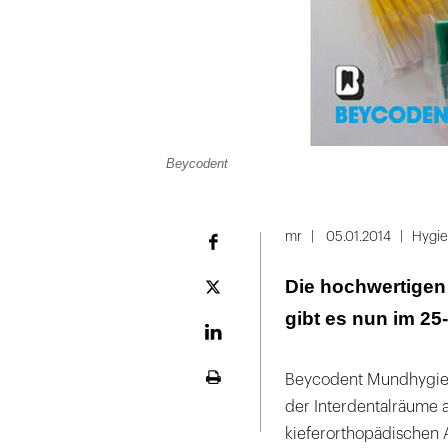
Beycodent
mr
05.01.2014
Hygi
Facebook
Die hochwertigen
Plattform
X
gibt es nun im 25
LinekdIn
Beycodent Mundhygien
Seite
der Interdentalräume 
ausdrucken
kieferorthopädischen 