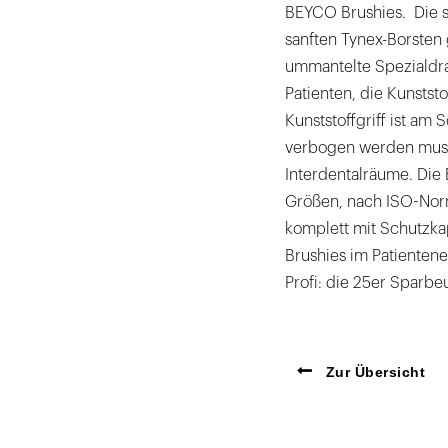
BEYCO Brushies. Die s
sanften Tynex-Borsten 
ummantelte Spezialdrah
Patienten, die Kunststo
Kunststoffgriff ist am 
verbogen werden muss. 
Interdentalräume. Die
Größen, nach ISO-Norm 
komplett mit Schutzkap
Brushies im Patientenet
Profi: die 25er Sparbeu
Zur Übersicht