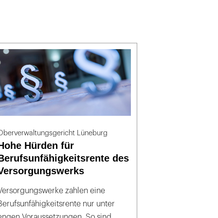
Oberverwaltungsgericht Lüneburg
Hohe Hürden für
Berufsunfähigkeitsrente des
Versorgungswerks
Versorgungswerke zahlen eine
Berufsunfähigkeitsrente nur unter
engen Voraussetzungen. So sind