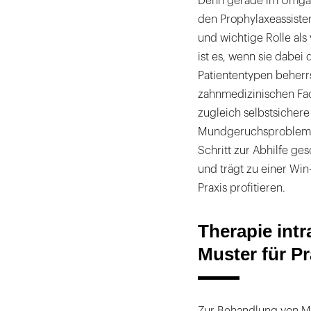
Denn gerade im Umga
den Prophylaxeassiste
und wichtige Rolle als
ist es, wenn sie dabe
Patiententypen beherr
zahnmedizinischen Fac
zugleich selbstsichere
Mundgeruchsproblem vor
Schritt zur Abhilfe ge
und trägt zu einer Win-
Praxis profitieren.
Therapie intr
Muster für Pr
Zur Behandlung von Mu