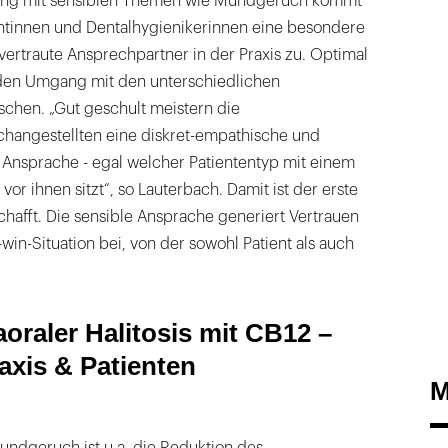
ng mit sensiblen Themen wie Mundgeruch kommt
ntinnen und Dentalhygienikerinnen eine besondere
 vertraute Ansprechpartner in der Praxis zu. Optimal
i den Umgang mit den unterschiedlichen
schen. „Gut geschult meistern die
hangestellten eine diskret-empathische und
 Ansprache - egal welcher Patiententyp mit einem
 ihnen sitzt“, so Lauterbach. Damit ist der erste
schafft. Die sensible Ansprache generiert Vertrauen
win-Situation bei, von der sowohl Patient als auch
aoraler Halitosis mit CB12 –
axis & Patienten
M
ndgeruch ist u.a. die Reduktion des