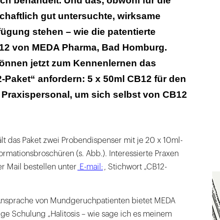
h behandelt. Und das, obwohl für die
haftlich gut untersuchte, wirksame
fügung stehen – wie die patentierte
12 von MEDA Pharma, Bad Homburg.
önnen jetzt zum Kennenlernen das
-Paket“ anfordern: 5 x 50ml CB12 für den
 Praxispersonal, um sich selbst von CB12
ält das Paket zwei Probendispenser mit je 20 x 10ml-
rmationsbroschüren (s. Abb.). Interessierte Praxen
r Mail bestellen unter
E-mail:
, Stichwort „CB12-
Ansprache von Mundgeruchpatienten bietet MEDA
gige Schulung „Halitosis – wie sage ich es meinem