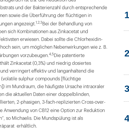
bstrats und der Bakterienzahl durch entsprechende
 sowie die Überführung der flüchtigen in
1,2,3
dungen angezeigt.
Bei der Behandlung von
haben sich Kombinationen aus Zinkacetat und
fektivsten erwiesen. Dabei sollte die Chlorhexidin-
u hoch sein, um möglichen Nebenwirkungen wie z. B.
4,5
ärbungen vorzubeugen.
Die patentierte
ält Zinkacetat (0,3%) und niedrig dosiertes
und verringert effektiv und langanhaltend die
(volatile sulphur compounds [flüchtige
) im Mundraum, die häufigste Ursache intraoraler
igen die aktuellen Daten einer doppelblinden,
lierten, 2-phasigen, 3-fach-replizierten Cross-over-
ie Anwendung von CB12 eine Option zur Reduktion
ein“, so Michaelis. Die Mundspülung ist als
äparat erhältlich.