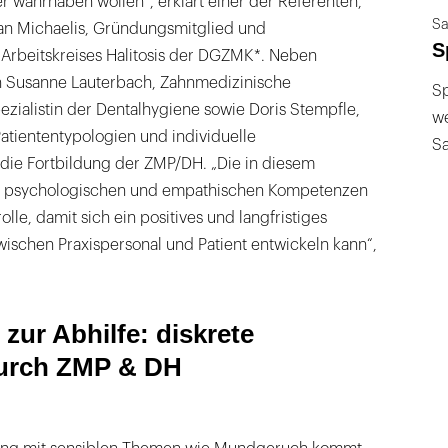
 wahrhaben wollen“, erklärt einer der Referenten,
Sa
ian Michaelis, Gründungsmitglied und
S
 Arbeitskreises Halitosis der DGZMK*. Neben
 Susanne Lauterbach, Zahnmedizinische
Sp
ezialistin der Dentalhygiene sowie Doris Stempfle,
we
Patiententypologien und individuelle
S
e Fortbildung der ZMP/DH. „Die in diesem
n psychologischen und empathischen Kompetenzen
olle, damit sich ein positives und langfristiges
wischen Praxispersonal und Patient entwickeln kann“,
 zur Abhilfe: diskrete
urch ZMP & DH