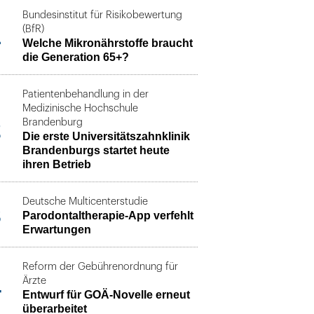
Bundesinstitut für Risikobewertung
1
(BfR)
Welche Mikronährstoffe braucht
die Generation 65+?
Patientenbehandlung in der
Medizinische Hochschule
2
Brandenburg
Die erste Universitätszahnklinik
Brandenburgs startet heute
ihren Betrieb
Deutsche Multicenterstudie
3
Parodontaltherapie-App verfehlt
Erwartungen
Reform der Gebührenordnung für
4
Ärzte
Entwurf für GOÄ-Novelle erneut
überarbeitet