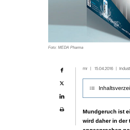
Foto: MEDA Pharma
mr
15.04.2016
Indust
Facebook
Plattform
Inhaltsverze
X
LinekdIn
Erster Schritt
Mundgeruch ist 
Seite
ausdrucken
wird daher in der
Therapie intrao
Patienten