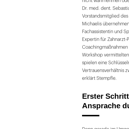
nicht wahrnehmen oder
Dr. med. dent. Sebast
Vorstandsmitglied des
Michaelis übernehmen
Fachassistentin und Sp
Expertin für Zahnarzt-
Coachingmaßnahmen di
Workshop vermittelte
spielen eine Schlüsselr
Vertrauensverhältnis z
erklärt Stempfle.
Erster Schritt
Ansprache d