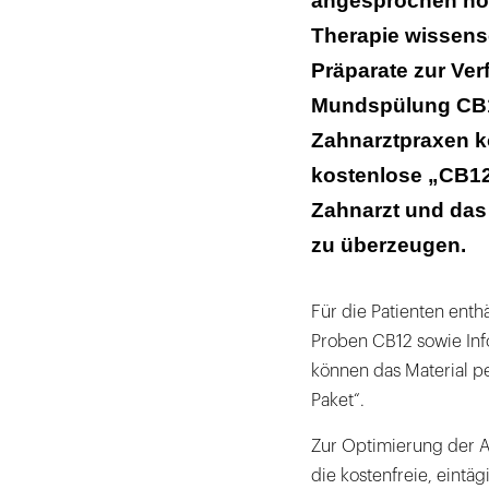
angesprochen noc
Therapie wissensc
Präparate zur Ver
Mundspülung CB
Zahnarztpraxen k
kostenlose „CB12
Zahnarzt und das
zu überzeugen.
Für die Patienten enth
Proben CB12 sowie Info
können das Material pe
Paket“.
Zur Optimierung der 
die kostenfreie, eintä