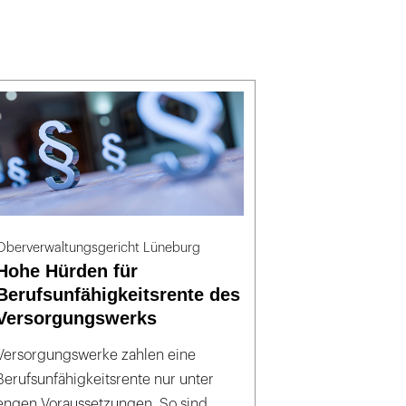
Oberverwaltungsgericht Lüneburg
Hohe Hürden für
Berufsunfähigkeitsrente des
Versorgungswerks
Versorgungswerke zahlen eine
Berufsunfähigkeitsrente nur unter
engen Voraussetzungen. So sind