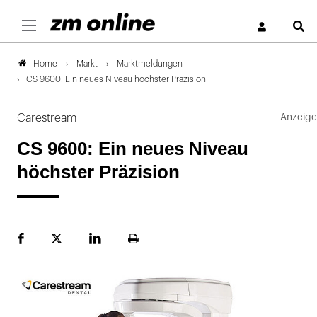
S
Markt
Marktmeldungen
Home
CS 9600: Ein neues Niveau höchster Präzision
Carestream
CS 9600: Ein neues Niveau
höchster Präzision
Facebook
Plattform
LinekdIn
Seite
X
ausdrucken