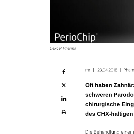
Dexcel Pharma
mr
23.04.2018
Pharm
Facebook
Oft haben Zahnärz
Plattform
X
schweren Parodont
LinekdIn
chirurgische Ein
des CHX-haltigen
Seite
ausdrucken
Die Behandlung einer 