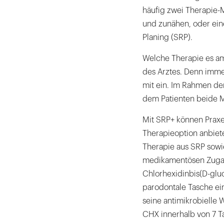
häufig zwei Therapie-M
und zunähen, oder ein
Planing (SRP).
Welche Therapie es am 
des Arztes. Denn immer
mit ein. Im Rahmen der
dem Patienten beide M
Mit SRP+ können Praxen
Therapieoption anbiete
Therapie aus SRP sowi
medikamentösen Zugabe,
Chlorhexidinbis(D-gluc
parodontale Tasche eing
seine antimikrobielle 
CHX innerhalb von 7 T