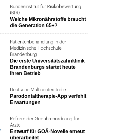
Bundesinstitut für Risikobewertung
1
(BfR)
Welche Mikronährstoffe braucht
die Generation 65+?
Patientenbehandlung in der
Medizinische Hochschule
2
Brandenburg
Die erste Universitätszahnklinik
Brandenburgs startet heute
ihren Betrieb
Deutsche Multicenterstudie
3
Parodontaltherapie-App verfehlt
Erwartungen
Reform der Gebührenordnung für
4
Ärzte
Entwurf für GOÄ-Novelle erneut
überarbeitet