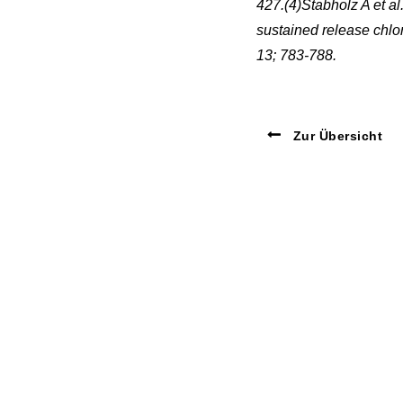
427.(4)Stabholz A et al.
sustained release chlor
13; 783-788.
Zur Übersicht