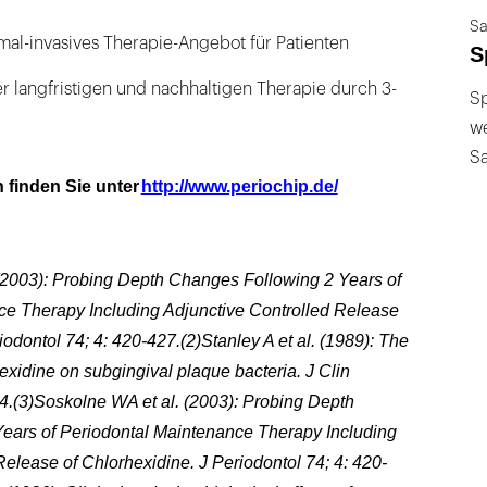
Sa
al-invasives Therapie-Angebot für Patienten
S
r langfristigen und nachhaltigen Therapie durch 3-
Sp
we
S
 finden Sie unter
http://www.periochip.de/
(2003): Probing Depth Changes Following 2 Years of
ce Therapy Including Adjunctive Controlled Release
iodontol 74; 4: 420-427.(2)Stanley A et al. (1989): The
rhexidine on subgingival plaque bacteria. J Clin
4.(3)Soskolne WA et al. (2003): Probing Depth
ears of Periodontal Maintenance Therapy Including
Release of Chlorhexidine. J Periodontol 74; 4: 420-