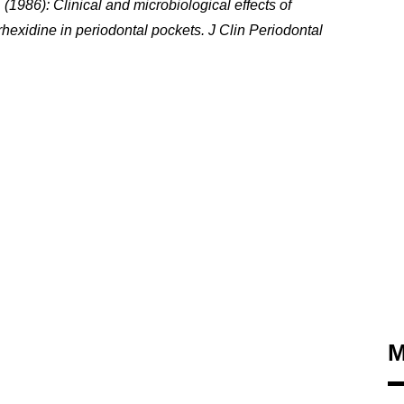
 (1986): Clinical and microbiological effects of
hexidine in periodontal pockets. J Clin Periodontal
M