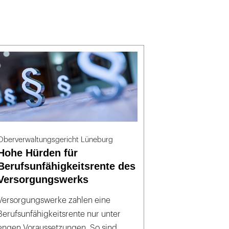
Oberverwaltungsgericht Lüneburg
Hohe Hürden für
Berufsunfähigkeitsrente des
Versorgungswerks
Versorgungswerke zahlen eine
Berufsunfähigkeitsrente nur unter
engen Voraussetzungen. So sind