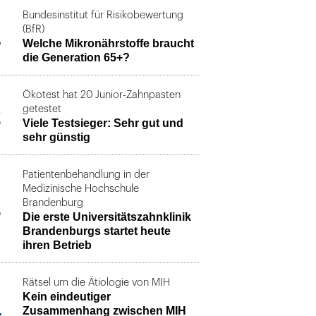
Bundesinstitut für Risikobewertung
1
(BfR)
Welche Mikronährstoffe braucht
die Generation 65+?
Ökotest hat 20 Junior-Zahnpasten
2
getestet
Viele Testsieger: Sehr gut und
sehr günstig
Patientenbehandlung in der
Medizinische Hochschule
3
Brandenburg
Die erste Universitätszahnklinik
Brandenburgs startet heute
ihren Betrieb
Rätsel um die Ätiologie von MIH
Kein eindeutiger
4
Zusammenhang zwischen MIH