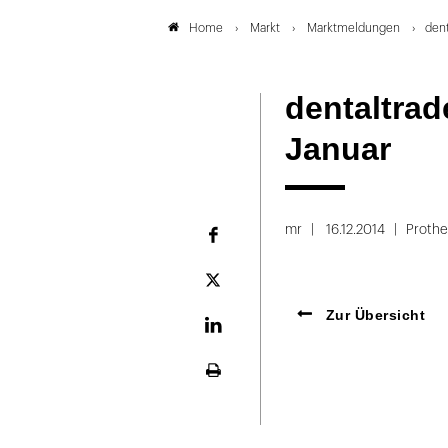
Markt
Marktmeldungen
dent
Home
dentaltrad
Januar
mr
16.12.2014
Prothe
Facebook
Plattform
X
Zur Übersicht
LinekdIn
Seite
ausdrucken