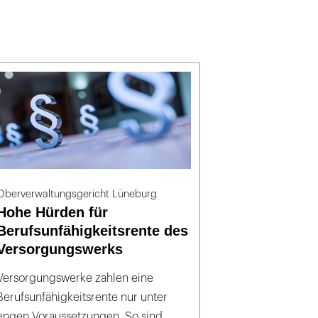
Oberverwaltungsgericht Lüneburg
Hohe Hürden für
Berufsunfähigkeitsrente des
Versorgungswerks
Versorgungswerke zahlen eine
Berufsunfähigkeitsrente nur unter
engen Voraussetzungen. So sind