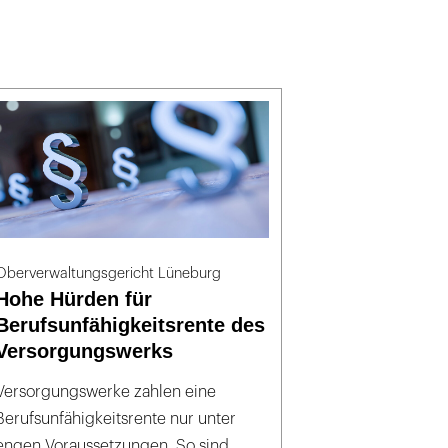
Oberverwaltungsgericht Lüneburg
Hohe Hürden für
Berufsunfähigkeitsrente des
Versorgungswerks
Versorgungswerke zahlen eine
Berufsunfähigkeitsrente nur unter
engen Voraussetzungen. So sind