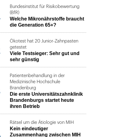
Bundesinstitut für Risikobewertung
1
(BfR)
Welche Mikronährstoffe braucht
die Generation 65+?
Ökotest hat 20 Junior-Zahnpasten
2
getestet
Viele Testsieger: Sehr gut und
sehr günstig
Patientenbehandlung in der
Medizinische Hochschule
3
Brandenburg
Die erste Universitätszahnklinik
Brandenburgs startet heute
ihren Betrieb
Rätsel um die Ätiologie von MIH
Kein eindeutiger
4
Zusammenhang zwischen MIH