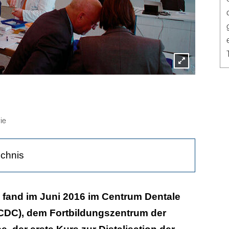
Lightbox
öffnen
ie
ichnis
rsönlich stellte amda vor
 fand im Juni 2016 im Centrum Dentale
DC), dem Fortbildungszentrum der
mehr als überzeugt