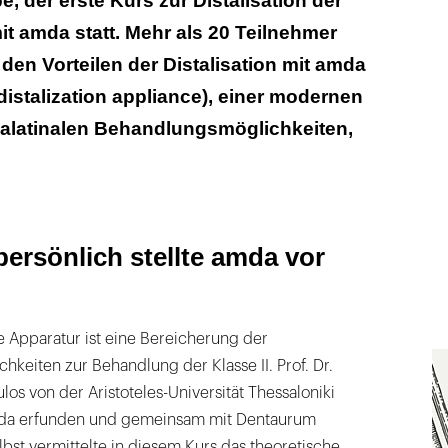
 der erste Kurs zur Distalisation der
t amda statt. Mehr als 20 Teilnehmer
den Vorteilen der Distalisation mit amda
istalization appliance), einer modernen
palatinalen Behandlungsmöglichkeiten,
persönlich stellte amda vor
te Apparatur ist eine Bereicherung der
hkeiten zur Behandlung der Klasse II. Prof. Dr.
s von der Aristoteles-Universität Thessaloniki
mda erfunden und gemeinsam mit Dentaurum
lbst vermittelte in diesem Kurs das theoretische