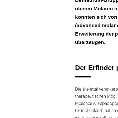
Dentaurum-Gruppe,
oberen Molaren mi
konnten sich von 
(advanced molar d
Erweiterung der 
überzeugen.
Der Erfinder 
Die skelettal veranker
therapeutischen Möglic
Moschos A. Papadopoulo
(Griechenland) hat a
weiterentwickelt. Er se