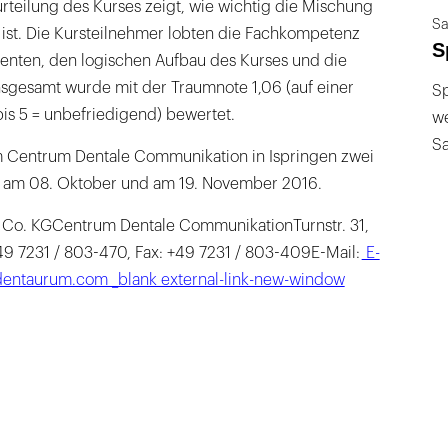
rteilung des Kurses zeigt, wie wichtig die Mischung
Sa
 ist. Die Kursteilnehmer lobten die Fachkompetenz
S
renten, den logischen Aufbau des Kurses und die
nsgesamt wurde mit der Traumnote 1,06 (auf einer
Sp
 bis 5 = unbefriedigend) bewertet.
we
S
m Centrum Dentale Communikation in Ispringen zwei
: am 08. Oktober und am 19. November 2016.
. KGCentrum Dentale CommunikationTurnstr. 31,
49 7231 / 803-470, Fax: +49 7231 / 803-409E-Mail:
E-
dentaurum.com _blank external-link-new-window