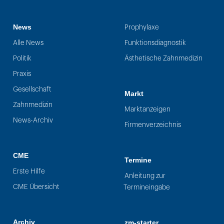
News
Prophylaxe
Alle News
Funktionsdiagnostik
Politik
Ästhetische Zahnmedizin
Praxis
Gesellschaft
Markt
Zahnmedizin
Marktanzeigen
News-Archiv
Firmenverzeichnis
CME
Termine
Erste Hilfe
Anleitung zur
CME Übersicht
Termineingabe
Archiv
zm-starter