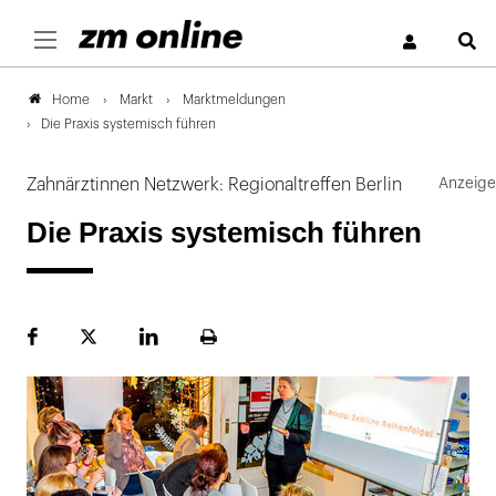
S
Markt
Marktmeldungen
Home
Die Praxis systemisch führen
Zahnärztinnen Netzwerk: Regionaltreffen Berlin
Die Praxis systemisch führen
Facebook
Plattform
LinekdIn
Seite
X
ausdrucken