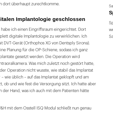
en dort überhaupt zurechtkomme.
Sa
S
gitalen Implantologie geschlossen
Sp
 habe ich einen Eingriffsraum eingerichtet. Dort
we
lett digitale Implantologie zu verwirklichen. Ich
S
mit DVT-Gerät (Orthophos XG von Dentsply Sirona).
ine Planung für die OP-Schiene, sodass ich ganz
plantate gesetzt werden. Die Operation wird
ntraoralkamera. Was mich zuletzt noch gestört hatte,
der Operation nicht wusste, wie stabil das Implantat
r – wie üblich – auf das Implantat geklopft und am
, ob und wie fest die Versorgung sitzt. Ich hatte aber
n der Hand, was ich auch mit dem Patienten hätte
&H mit dem Osstell ISQ Modul schließt nun genau