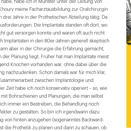
habe, habe ich in Münster unter der Leitung von
 Khoury meine Facharztausbildung zur Oralchirurgin
 drei Jahre in der Prothetischen Abteilung tätig. Da
rausforderungen. Die Implantate standen oft dort, wo
cht gut versorgen konnte und waren oft auch nicht
ich Implantaten in den 80er-Jahren generell skeptisch
ann aber in der Chirurgie die Erfahrung gemacht,
n der Planung liegt. Früher hat man Implantate meist
gend Knochen vorhanden war, ohne dabei über die
ng nachzudenken. Schon damals war für mich klar,
 Zusammenarbeit zwischen Implantologie und
 der Zeit habe ich noch konservativ operiert – so, wie
– mit Bohrschienen und Planungen, die man selbst
 mich immer ein Bestreben, die Behandlung noch
ekter zu gestalten. So bin ich irgendwann dazu
g von hinten anzugehen (sogenanntes Backward-
erst die Prothetik zu planen und dann zu schauen, ob