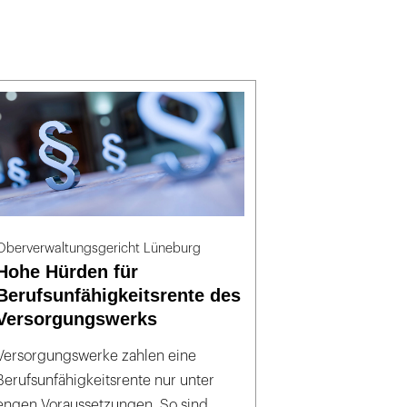
Oberverwaltungsgericht Lüneburg
Hohe Hürden für
Berufsunfähigkeitsrente des
Versorgungswerks
Versorgungswerke zahlen eine
Berufsunfähigkeitsrente nur unter
engen Voraussetzungen. So sind