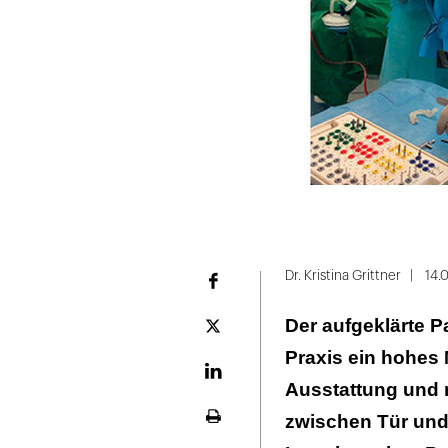
Folie
1
Dr. Kristina Grittner
14.
Facebook
von
Der aufgeklärte P
4
Plattform
X
Praxis ein hohes 
LinekdIn
Ausstattung und m
zwischen Tür und
Seite
ausdrucken