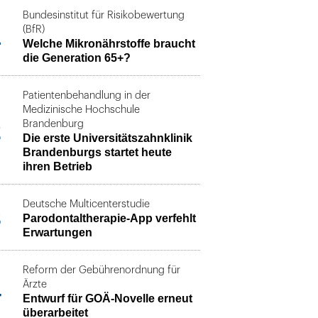
Bundesinstitut für Risikobewertung
1
(BfR)
Welche Mikronährstoffe braucht
die Generation 65+?
Patientenbehandlung in der
Medizinische Hochschule
2
Brandenburg
Die erste Universitätszahnklinik
Brandenburgs startet heute
ihren Betrieb
Deutsche Multicenterstudie
3
Parodontaltherapie-App verfehlt
Erwartungen
Reform der Gebührenordnung für
4
Ärzte
Entwurf für GOÄ-Novelle erneut
überarbeitet