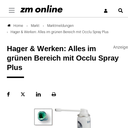
S
Markt
Marktmeldungen
Home
Hager & Werken: Alles im grünen Bereich mit Occlu Spray Plus
Hager & Werken: Alles im
grünen Bereich mit Occlu Spray
Plus
Facebook
Plattform
LinekdIn
Seite
X
ausdrucken