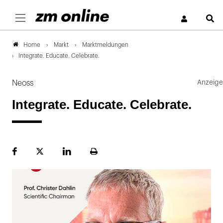
S
Markt
Marktmeldungen
Home
Integrate. Educate. Celebrate.
Neoss
Integrate. Educate. Celebrate.
Facebook
Plattform
LinekdIn
Seite
X
ausdrucken