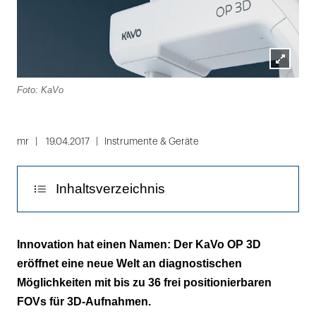
Lightbox
Foto: KaVo
öffnen
mr
19.04.2017
Instrumente & Geräte
Inhaltsverzeichnis
Effizienz hat einen Namen: KaVo OP 3D
Innovation hat einen Namen: Der KaVo OP 3D
eröffnet eine neue Welt an diagnostischen
Intuitive Bedienung mit Anschluss an die
Möglichkeiten mit bis zu 36 frei positionierbaren
Zukunft
FOVs für 3D-Aufnahmen.