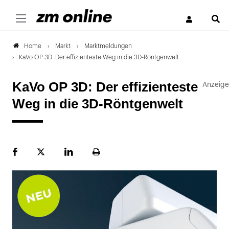
S
Markt
Marktmeldungen
Home
KaVo OP 3D: Der effizienteste Weg in die 3D-Röntgenwelt
KaVo OP 3D: Der effizienteste
Weg in die 3D-Röntgenwelt
Facebook
Plattform
LinekdIn
Seite
X
ausdrucken