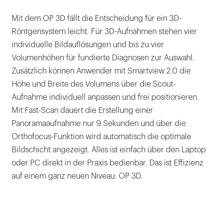
Das erste bleifreie Orthopantomograph
Mit dem OP 3D fällt die Entscheidung für ein 3D-
Vier definierte Volumengrößen und
Röntgensystem leicht. Für 3D-Aufnahmen stehen vier
individuell frei einstellbare Volumen
individuelle Bildauflösungen und bis zu vier
Integrierte Programme zur optimierten
Volumenhöhen für fundierte Diagnosen zur Auswahl.
Bilddarstellung
Zusätzlich können Anwender mit Smartview 2.0 die
Höhe und Breite des Volumens über die Scout-
Aufnahme individuell anpassen und frei positionieren.
Mit Fast-Scan dauert die Erstellung einer
Panoramaaufnahme nur 9 Sekunden und über die
Orthofocus-Funktion wird automatisch die optimale
Bildschicht angezeigt. Alles ist einfach über den Laptop
oder PC direkt in der Praxis bedienbar. Das ist Effizienz
auf einem ganz neuen Niveau: OP 3D.