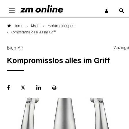
S
Markt
Marktmeldungen
Home
Kompromisslos alles im Griff
Bien-Air
Kompromisslos alles im Griff
Facebook
Plattform
LinekdIn
Seite
X
ausdrucken