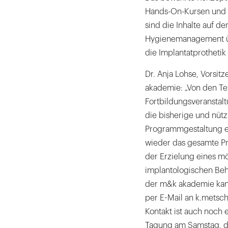
Hands-On-Kursen und 
sind die Inhalte auf d
Hygienemanagement üb
die Implantatprothetik
Dr. Anja Lohse, Vorsit
akademie: „Von den Te
Fortbildungsveranstal
die bisherige und nütz
Programmgestaltung err
wieder das gesamte P
der Erzielung eines mö
implantologischen Be
der m&k akademie kann
per E-Mail an k.mets
Kontakt ist auch noch 
Tagung am Samstag, d