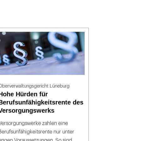
Oberverwaltungsgericht Lüneburg
Hohe Hürden für
Berufsunfähigkeitsrente des
Versorgungswerks
Versorgungswerke zahlen eine
Berufsunfähigkeitsrente nur unter
engen Voraussetzungen. So sind