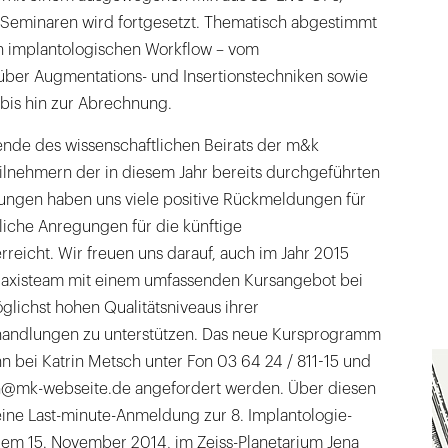
Seminaren wird fortgesetzt. Thematisch abgestimmt
en implantologischen Workflow – vom
er Augmentations- und Insertionstechniken sowie
 bis hin zur Abrechnung.
zende des wissenschaftlichen Beirats der m&k
ilnehmern der in diesem Jahr bereits durchgeführten
tungen haben uns viele positive Rückmeldungen für
liche Anregungen für die künftige
eicht. Wir freuen uns darauf, auch im Jahr 2015
raxisteam mit einem umfassenden Kursangebot bei
glichst hohen Qualitätsniveaus ihrer
handlungen zu unterstützen. Das neue Kursprogramm
 bei Katrin Metsch unter Fon 03 64 24 / 811-15 und
ch@mk-webseite.de angefordert werden. Über diesen
eine Last-minute-Anmeldung zur 8. Implantologie-
em 15. November 2014, im Zeiss-Planetarium Jena