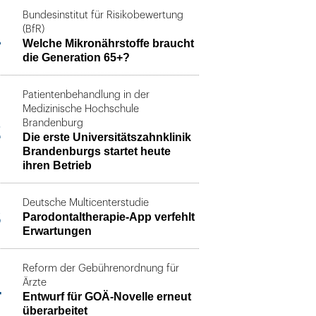
Bundesinstitut für Risikobewertung
1
(BfR)
Welche Mikronährstoffe braucht
die Generation 65+?
Patientenbehandlung in der
Medizinische Hochschule
2
Brandenburg
Die erste Universitätszahnklinik
Brandenburgs startet heute
ihren Betrieb
Deutsche Multicenterstudie
3
Parodontaltherapie-App verfehlt
Erwartungen
Reform der Gebührenordnung für
4
Ärzte
Entwurf für GOÄ-Novelle erneut
überarbeitet