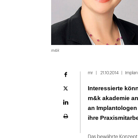
m&k
mr
21.10.2014
Implan
Facebook
Interessierte kö
Plattform
X
m&k akademie anf
LinekdIn
an Implantologen 
ihre Praxismitarbe
Seite
ausdrucken
Das bewährte Konzept