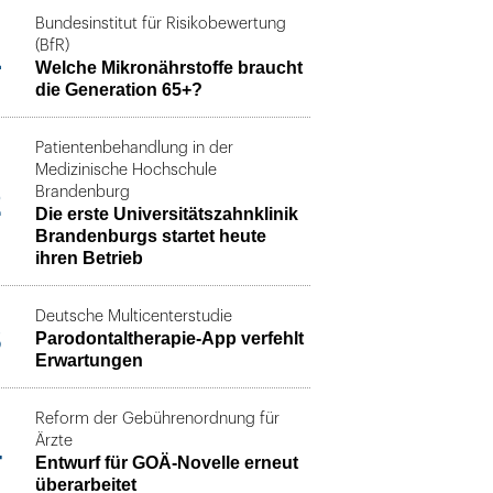
Bundesinstitut für Risikobewertung
1
(BfR)
Welche Mikronährstoffe braucht
die Generation 65+?
Patientenbehandlung in der
Medizinische Hochschule
2
Brandenburg
Die erste Universitätszahnklinik
Brandenburgs startet heute
ihren Betrieb
Deutsche Multicenterstudie
3
Parodontaltherapie-App verfehlt
Erwartungen
Reform der Gebührenordnung für
4
Ärzte
Entwurf für GOÄ-Novelle erneut
überarbeitet