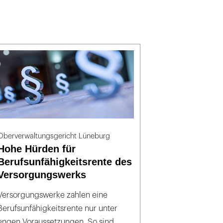
Oberverwaltungsgericht Lüneburg
Hohe Hürden für
Berufsunfähigkeitsrente des
Versorgungswerks
Versorgungswerke zahlen eine
Berufsunfähigkeitsrente nur unter
engen Voraussetzungen. So sind