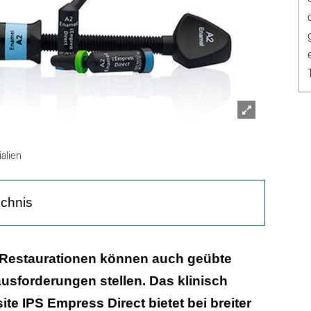
Lightbox
öffnen
alien
ichnis
ystem
Restaurationen können auch geübte
ausforderungen stellen. Das klinisch
tät
e IPS Empress Direct bietet bei breiter