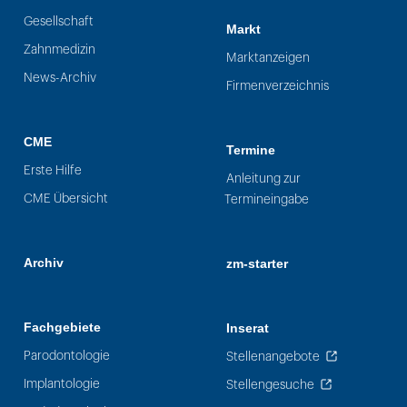
Gesellschaft
Markt
Zahnmedizin
Marktanzeigen
News-Archiv
Firmenverzeichnis
CME
Termine
Erste Hilfe
Anleitung zur
CME Übersicht
Termineingabe
Archiv
zm-starter
Fachgebiete
Inserat
Parodontologie
Stellenangebote
Implantologie
Stellengesuche