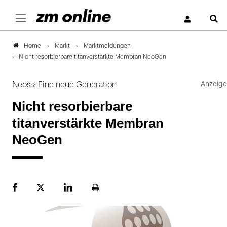
S
Markt
Marktmeldungen
Home
Nicht resorbierbare titanverstärkte Membran NeoGen
Neoss: Eine neue Generation
Nicht resorbierbare
titanverstärkte Membran
NeoGen
Facebook
Plattform
LinekdIn
Seite
X
ausdrucken