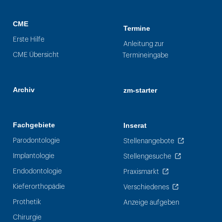
CME
Termine
Erste Hilfe
Anleitung zur
CME Übersicht
Termineingabe
Archiv
zm-starter
Fachgebiete
Inserat
Parodontologie
Stellenangebote
Implantologie
Stellengesuche
Endodontologie
Praxismarkt
Kieferorthopädie
Verschiedenes
Prothetik
Anzeige aufgeben
Chirurgie