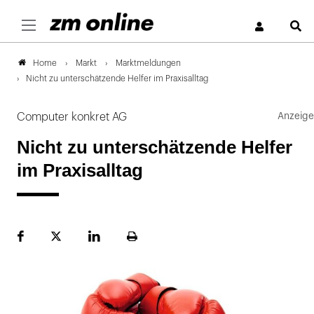
S
Markt
Marktmeldungen
Home
Nicht zu unterschätzende Helfer im Praxisalltag
Computer konkret AG
Nicht zu unterschätzende Helfer
im Praxisalltag
Facebook
Plattform
LinekdIn
Seite
X
ausdrucken