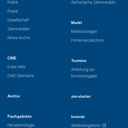
Politik
Ästhetische Zahnmedizin
Praxis
Gesellschaft
Markt
Zahnmedizin
Marktanzeigen
News-Archiv
Firmenverzeichnis
CME
Termine
Erste Hilfe
Anleitung zur
CME Übersicht
Termineingabe
Archiv
zm-starter
Fachgebiete
Inserat
Parodontologie
Stellenangebote