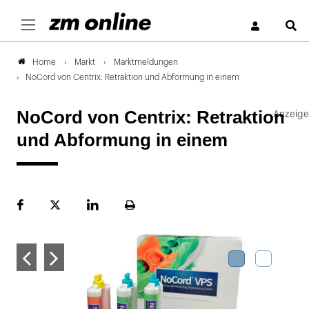
S
Markt
Marktmeldungen
Home
NoCord von Centrix: Retraktion und Abformung in einem
NoCord von Centrix: Retraktion
und Abformung in einem
Facebook
Plattform
LinekdIn
Seite
X
ausdrucken