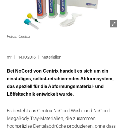
Lightbox
Fotos: Centrix
öffnen
Folie
1
mr
14.10.2016
Materialien
von
Bei NoCord von Centrix handelt es sich um ein
2
einstufiges, selbst-retrahierendes Abformsystem,
das speziell für die Abformungsmaterial- und
Löffeltechnik entwickelt wurde.
Es besteht aus Centrix NoCord Wash- und NoCord
MegaBody Tray-Materialien, die zusammen
hochpräzise Dentalabdrücke produzieren, ohne dass