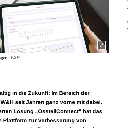
Lightbox
W&H
ungen.
öffnen
ltig in die Zukunft: Im Bereich der
st W&H seit Jahren ganz vorne mit dabei.
ierten Lösung „OsstellConnect“ hat das
 Plattform zur Verbesserung von