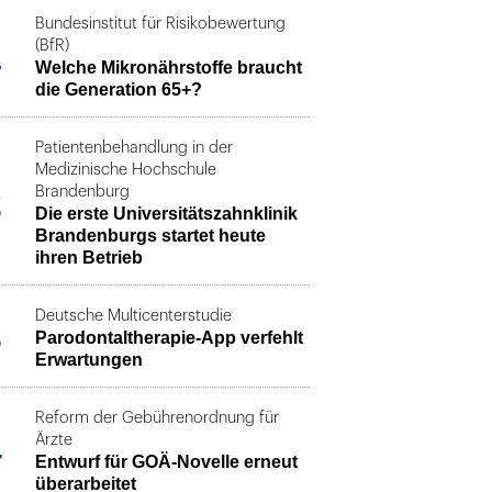
Bundesinstitut für Risikobewertung
1
(BfR)
Welche Mikronährstoffe braucht
die Generation 65+?
Patientenbehandlung in der
Medizinische Hochschule
2
Brandenburg
Die erste Universitätszahnklinik
Brandenburgs startet heute
ihren Betrieb
Deutsche Multicenterstudie
3
Parodontaltherapie-App verfehlt
Erwartungen
Reform der Gebührenordnung für
4
Ärzte
Entwurf für GOÄ-Novelle erneut
überarbeitet