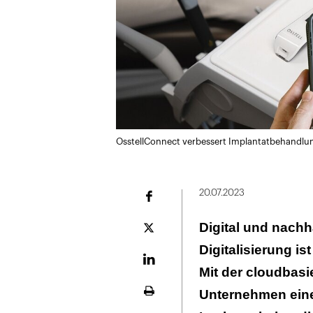
OsstellConnect verbessert Implantatbehandl
20.07.2023
Facebook
Digital und nachha
Plattform
X
Digitalisierung i
LinekdIn
Mit der cloudbas
Unternehmen eine
Seite
ausdrucken