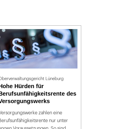
Oberverwaltungsgericht Lüneburg
Hohe Hürden für
Berufsunfähigkeitsrente des
Versorgungswerks
Versorgungswerke zahlen eine
Berufsunfähigkeitsrente nur unter
engen Voraussetzungen. So sind