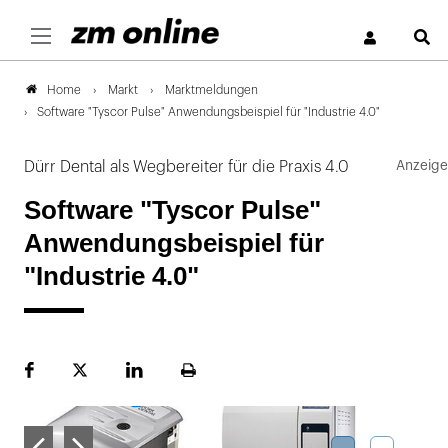
S
Markt
Marktmeldungen
Home
Software "Tyscor Pulse" Anwendungsbeispiel für "Industrie 4.0"
Dürr Dental als Wegbereiter für die Praxis 4.0
Software "Tyscor Pulse"
Anwendungsbeispiel für
"Industrie 4.0"
Facebook
Plattform
LinekdIn
Seite
X
ausdrucken