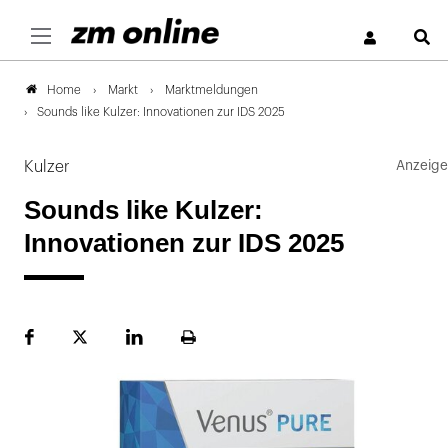
S
Markt
Marktmeldungen
Home
Sounds like Kulzer: Innovationen zur IDS 2025
Kulzer
Sounds like Kulzer:
Innovationen zur IDS 2025
Facebook
Plattform
LinekdIn
Seite
X
ausdrucken