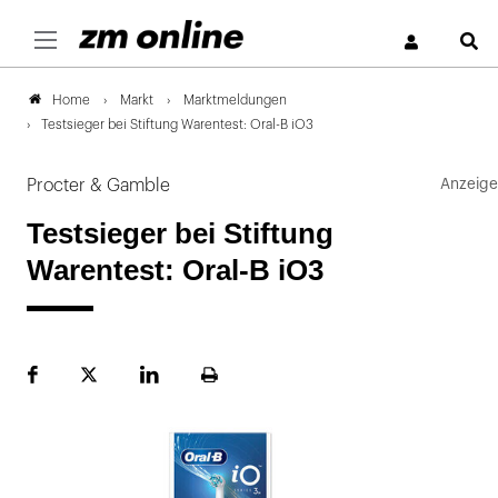
S
Markt
Marktmeldungen
Home
Testsieger bei Stiftung Warentest: Oral-B iO3
Procter & Gamble
Testsieger bei Stiftung
Warentest: Oral-B iO3
Facebook
Plattform
LinekdIn
Seite
X
ausdrucken