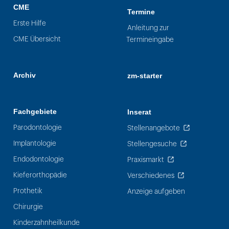
CME
Termine
Erste Hilfe
Anleitung zur
CME Übersicht
Termineingabe
Archiv
zm-starter
Fachgebiete
Inserat
Parodontologie
Stellenangebote
Implantologie
Stellengesuche
Endodontologie
Praxismarkt
Kieferorthopädie
Verschiedenes
Prothetik
Anzeige aufgeben
Chirurgie
Kinderzahnheilkunde