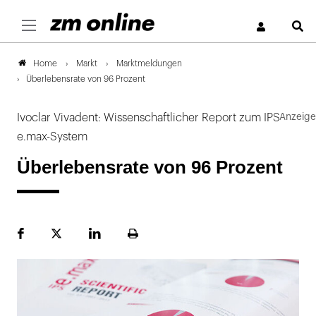
S
Markt
Marktmeldungen
Home
Überlebensrate von 96 Prozent
Ivoclar Vivadent: Wissenschaftlicher Report zum IPS
e.max-System
Überlebensrate von 96 Prozent
Facebook
Plattform
LinekdIn
Seite
X
ausdrucken