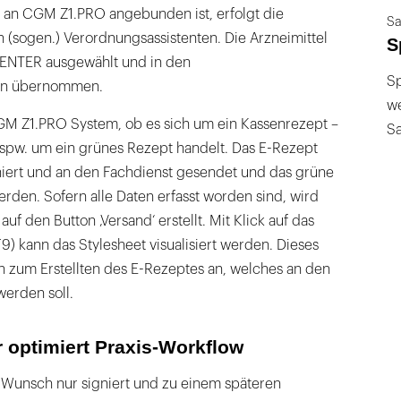
 an CGM Z1.PRO angebunden ist, erfolgt die
Sa
 (sogen.) Verordnungsassistenten. Die Arzneimittel
S
CENTER ausgewählt und in den
Sp
ten übernommen.
we
GM Z1.PRO System, ob es sich um ein Kassenrezept –
S
bspw. um ein grünes Rezept handelt. Das E-Rezept
niert und an den Fachdienst gesendet und das grüne
den. Sofern alle Daten erfasst worden sind, wird
auf den Button ‚Versand‘ erstellt. Mit Klick auf das
 kann das Stylesheet visualisiert werden. Dieses
en zum Erstellten des E-Rezeptes an, welches an den
werden soll.
 optimiert Praxis-Workflow
 Wunsch nur signiert und zu einem späteren