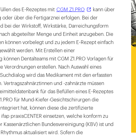
füllen des E-Rezeptes mit
CGM Z1.PRO
kann über
 oder über die Fertigarznei erfolgen. Bei der
d bei der Wirkstoff, Wirkstärke, Darreichungsform
ach abgeteilter Menge und Einheit anzugeben. Die
n können vorbelegt und zu jedem E-Rezept einfach
gewählt werden. Mit Erstellen einer
ng können Dentalteams mit CGM Z1.PRO Vorlagen für
 Verordnungen erstellen. Nach Auswahl eines
 Suchdialog wird das Medikament mit den erfassten
Vertragszahnärztinnen und -zahnärzte müssen
zneimitteldatenbank für das Befüllen eines E-Rezeptes
.PRO für Mund-Kiefer-Gesichtschirurgen die
tegriert hat, können diese die zertifizierte
 ifap praxisCENTER einsetzen, welche konform zu
 Kassenärztlichen Bundesvereinigung (KBV) ist und
hythmus aktualisiert wird. Sofern die