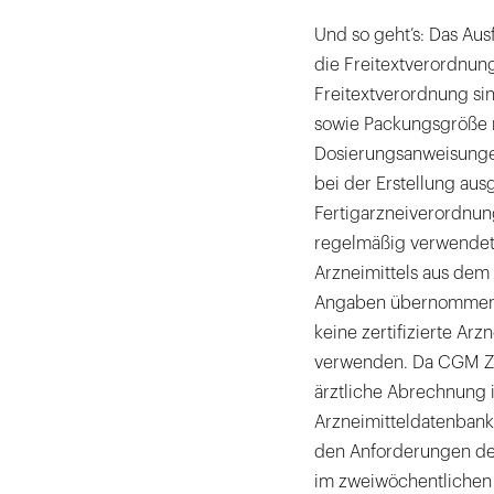
Und so geht’s: Das Aus
die Freitextverordnung
Freitextverordnung sin
sowie Packungsgröße n
Dosierungsanweisunge
bei der Erstellung aus
Fertigarzneiverordnu
regelmäßig verwendete
Arzneimittels aus dem
Angaben übernommen. 
keine zertifizierte Ar
verwenden. Da CGM Z1
ärztliche Abrechnung in
Arzneimitteldatenbank
den Anforderungen der
im zweiwöchentlichen R