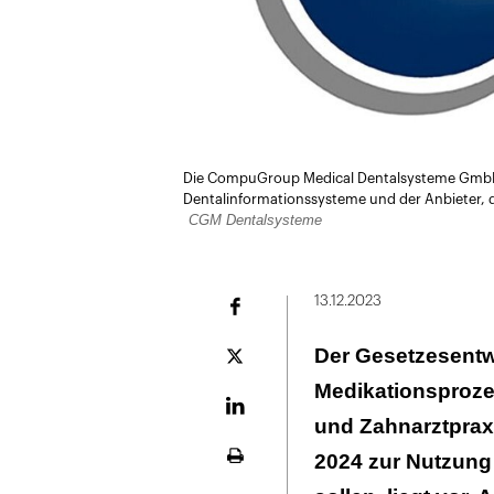
Die CompuGroup Medical Dentalsysteme GmbH i
Dentalinformationssysteme und der Anbieter, 
CGM Dentalsysteme
13.12.2023
Facebook
Der Gesetzesentwu
Plattform
X
Medikationsprozes
LinekdIn
und Zahnarztprax
2024 zur Nutzung
Seite
ausdrucken