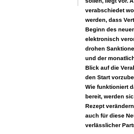
sollen, liegt vor
verabschiedet wo
werden, dass Ver
Beginn des neuen 
elektronisch ver
drohen Sanktione
und der monatliche
Blick auf die Ver
den Start vorzub
Wie funktioniert 
bereit, werden sic
Rezept verändern
auch für diese Ne
verlässlicher Part