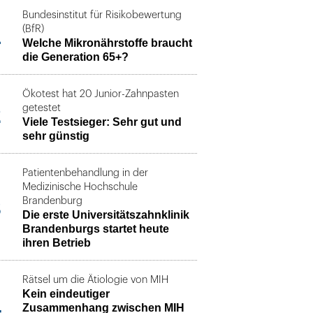
Bundesinstitut für Risikobewertung
1
(BfR)
Welche Mikronährstoffe braucht
die Generation 65+?
Ökotest hat 20 Junior-Zahnpasten
2
getestet
Viele Testsieger: Sehr gut und
sehr günstig
Patientenbehandlung in der
Medizinische Hochschule
3
Brandenburg
Die erste Universitätszahnklinik
Brandenburgs startet heute
ihren Betrieb
Rätsel um die Ätiologie von MIH
Kein eindeutiger
4
Zusammenhang zwischen MIH