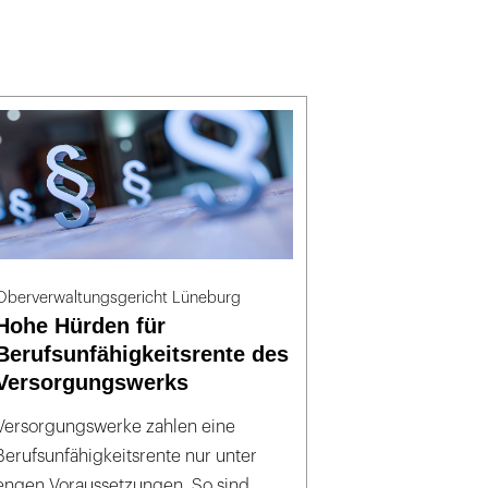
Oberverwaltungsgericht Lüneburg
Hohe Hürden für
Berufsunfähigkeitsrente des
Versorgungswerks
Versorgungswerke zahlen eine
Berufsunfähigkeitsrente nur unter
engen Voraussetzungen. So sind