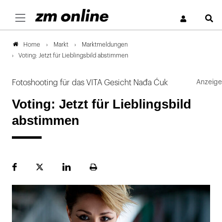
S
Markt
Marktmeldungen
Home
Voting: Jetzt für Lieblingsbild abstimmen
Fotoshooting für das VITA Gesicht Nađa Ćuk
Voting: Jetzt für Lieblingsbild
abstimmen
Facebook
Plattform
LinekdIn
Seite
X
ausdrucken