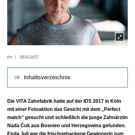
Lightbox
öffnen
mr
06.10.2017
Inhaltsverzeichnis
VITA Zahnfabrik öffnet ihre Pforten
Die VITA Zahnfabrik hatte auf der IDS 2017 in Köln
mit einer Fotoaktion das Gesicht mit dem „Perfect
Fotoshooting im hippen Berlin
match“ gesucht und schließlich die junge Zahnärztin
"Ich habe mich wie ein Star gefühlt"
Nađa Ćuk aus Bosnien und Herzegowina gefunden.
Ende Juli war die frischgebackene Gewinnerin zum