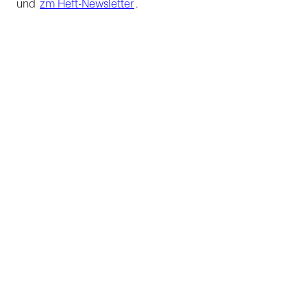
und
zm Heft-Newsletter
.