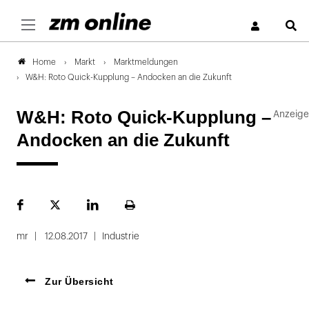
S
Markt
Marktmeldungen
Home
W&H: Roto Quick-Kupplung – Andocken an die Zukunft
W&H: Roto Quick-Kupplung –
Andocken an die Zukunft
Facebook
Plattform
LinekdIn
Seite
X
ausdrucken
mr
12.08.2017
Industrie
Zur Übersicht