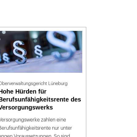
Oberverwaltungsgericht Lüneburg
Hohe Hürden für
Berufsunfähigkeitsrente des
Versorgungswerks
Versorgungswerke zahlen eine
Berufsunfähigkeitsrente nur unter
engen Voraussetzungen. So sind