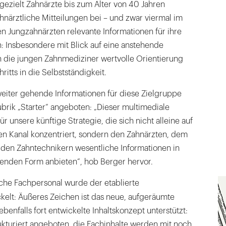
gezielt Zahnärzte bis zum Alter von 40 Jahren
hnärztliche Mitteilungen bei – und zwar viermal im
 den Jungzahnärzten relevante Informationen für ihre
on: Insbesondere mit Blick auf eine anstehende
n die jungen Zahnmediziner wertvolle Orientierung
ritts in die Selbstständigkeit.
weiter gehende Informationen für diese Zielgruppe
ubrik „Starter“ angeboten: „Dieser multimediale
r unsere künftige Strategie, die sich nicht alleine auf
en Kanal konzentriert, sondern den Zahnärzten, dem
 den Zahntechnikern wesentliche Informationen in
ssenden Form anbieten“, hob Berger hervor.
che Fachpersonal wurde der etablierte
ckelt: Äußeres Zeichen ist das neue, aufgeräumte
benfalls fort entwickelte Inhaltskonzept unterstützt:
ukturiert angeboten, die Fachinhalte werden mit noch