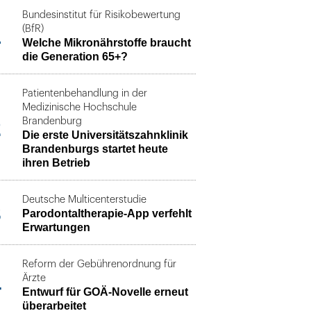
Bundesinstitut für Risikobewertung
1
(BfR)
Welche Mikronährstoffe braucht
die Generation 65+?
Patientenbehandlung in der
Medizinische Hochschule
2
Brandenburg
Die erste Universitätszahnklinik
Brandenburgs startet heute
ihren Betrieb
Deutsche Multicenterstudie
3
Parodontaltherapie-App verfehlt
Erwartungen
Reform der Gebührenordnung für
4
Ärzte
Entwurf für GOÄ-Novelle erneut
überarbeitet