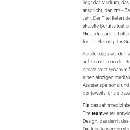
liegt das Medium, das 
anspricht, den zm – Za
Jahr. Der Titel liefert
aktuelle Berufssituati
Niederlassung erhalte
für die Planung des Sch
Parallel dazu werden 
auf zm-online in der R
Ansatz steht synonym fü
einen einzigen medial
Assistenzpersonal und
der jeweils für sie pa
Für das zahnmedizinis
team
Titel
weiter entwi
Design, das damit das e
Die Inhalte werden str