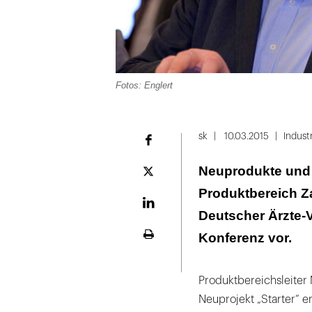
Fotos: Englert
Folie
1
sk
10.03.2015
Indust
Facebook
von
Neuprodukte und 
7
Plattform
X
Produktbereich 
LinekdIn
Deutscher Ärzte-V
Konferenz vor.
Seite
ausdrucken
Produktbereichsleiter
Neuprojekt „Starter“ er