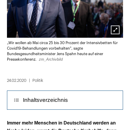
Lightbox
„Wir wollen ab Mai circa 25 bis 30 Prozent der Intensivbetten für
öffnen
Covid19-Behandlungen vorbehalten", sagte
Bundesgesundheitsminister Jens Spahn heute auf einer
zm_Archivbild
Pressekonferenz.
24.02.2020
Politik
Inhaltsverzeichnis
Wenig Alkohol, kein Übergewicht und viel
Immer mehr Menschen in Deutschland werden an
Bewegung senken das Risiko