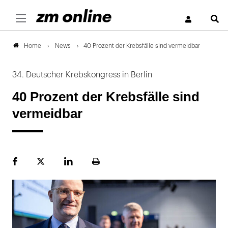
S
News
40 Prozent der Krebsfälle sind vermeidbar
Home
34. Deutscher Krebskongress in Berlin
40 Prozent der Krebsfälle sind
vermeidbar
Facebook
Plattform
LinekdIn
Seite
X
ausdrucken