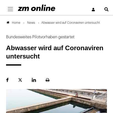
S
News
Abwasser wird auf Coronaviren untersucht
Home
Bundesweites Pilotvorhaben gestartet
Abwasser wird auf Coronaviren
untersucht
Facebook
Plattform
LinekdIn
Seite
X
ausdrucken