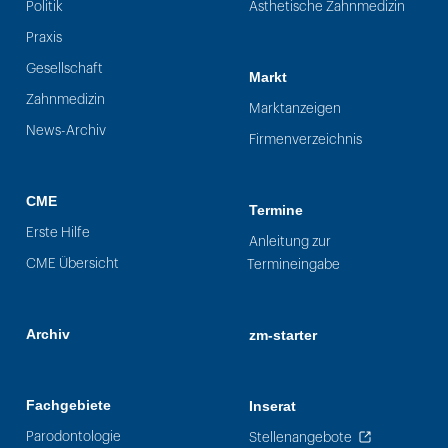
Politik
Ästhetische Zahnmedizin
Praxis
Gesellschaft
Markt
Zahnmedizin
Marktanzeigen
News-Archiv
Firmenverzeichnis
CME
Termine
Erste Hilfe
Anleitung zur
CME Übersicht
Termineingabe
Archiv
zm-starter
Fachgebiete
Inserat
Parodontologie
Stellenangebote