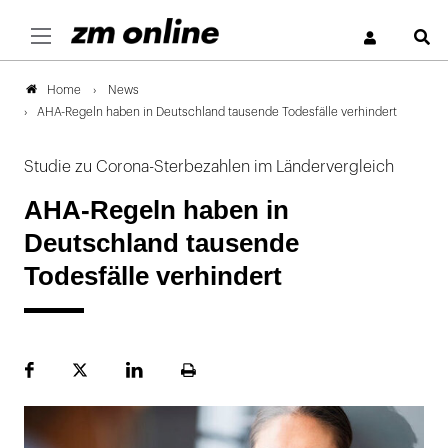
S
News
Home
AHA-Regeln haben in Deutschland tausende Todesfälle verhindert
Studie zu Corona-Sterbezahlen im Ländervergleich
AHA-Regeln haben in
Deutschland tausende
Todesfälle verhindert
Facebook
Plattform
LinekdIn
Seite
X
ausdrucken