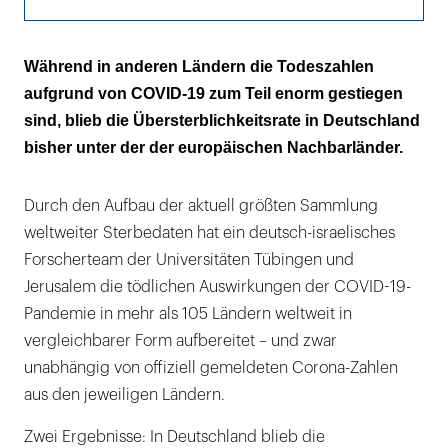
Peru, Ecuador, Bolivien und Mexiko am
Während in anderen Ländern die Todeszahlen
schlimmsten betroffen
aufgrund von COVID-19 zum Teil enorm gestiegen
sind, blieb die Übersterblichkeitsrate in Deutschland
Positiver Ausreißer in Europa ist Dänemark
bisher unter der der europäischen Nachbarländer.
Durch den Aufbau der aktuell größten Sammlung
weltweiter Sterbedaten hat ein deutsch-israelisches
Forscherteam der Universitäten Tübingen und
Jerusalem die tödlichen Auswirkungen der COVID-19-
Pandemie in mehr als 105 Ländern weltweit in
vergleichbarer Form aufbereitet – und zwar
unabhängig von offiziell gemeldeten Corona-Zahlen
aus den jeweiligen Ländern.
Zwei Ergebnisse: In Deutschland blieb die