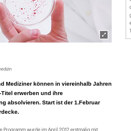
Lightbox
Uni Witten
öffnen
edizin
d Mediziner können in viereinhalb Jahren
-Titel erwerben und ihre
g absolvieren. Start ist der 1.Februar
rdecke.
ge Programm wurde im April 2012 erstmalig mit