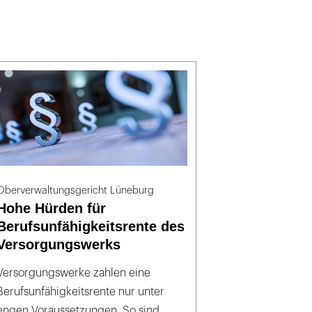
Oberverwaltungsgericht Lüneburg
Hohe Hürden für
Berufsunfähigkeitsrente des
Versorgungswerks
Versorgungswerke zahlen eine
Berufsunfähigkeitsrente nur unter
engen Voraussetzungen. So sind