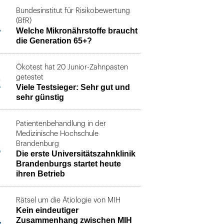
Bundesinstitut für Risikobewertung
1
(BfR)
Welche Mikronährstoffe braucht
die Generation 65+?
Ökotest hat 20 Junior-Zahnpasten
2
getestet
Viele Testsieger: Sehr gut und
sehr günstig
Patientenbehandlung in der
Medizinische Hochschule
3
Brandenburg
Die erste Universitätszahnklinik
Brandenburgs startet heute
ihren Betrieb
Rätsel um die Ätiologie von MIH
Kein eindeutiger
4
Zusammenhang zwischen MIH