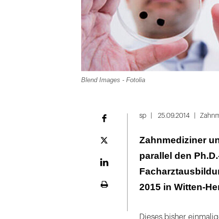
Blend Images - Fotolia
Folie
1
sp
25.09.2014
Zahnm
Facebook
von
Zahnmediziner un
2
Plattform
X
parallel den Ph.D.
LinekdIn
Facharztausbildun
2015 in Witten-He
Seite
ausdrucken
Dieses bisher einmali