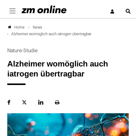
S
News
Home
Alzheimer womöglich auch iatrogen übertragbar
Nature-Studie
Alzheimer womöglich auch
iatrogen übertragbar
Facebook
Plattform
LinekdIn
Seite
X
ausdrucken