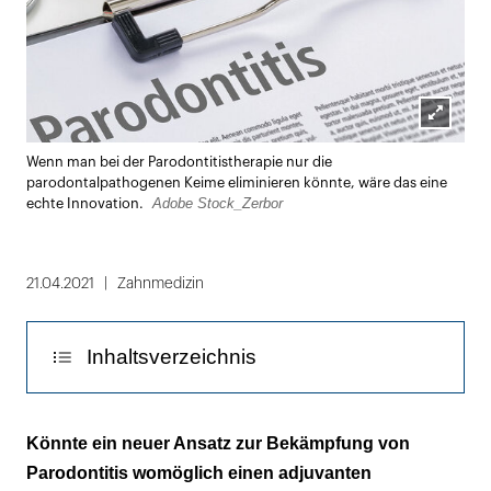
Lightbox
Wenn man bei der Parodontitistherapie nur die
öffnen
parodontalpathogenen Keime eliminieren könnte, wäre das eine
Adobe Stock_Zerbor
echte Innovation.
21.04.2021
Zahnmedizin
Inhaltsverzeichnis
Lediglich parodontalpathogene Bakterien
Könnte ein neuer Ansatz zur Bekämpfung von
werden eliminiert
Parodontitis womöglich einen adjuvanten