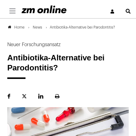
S
News
Antibiotika-Alternative bei Parodontitis?
Home
Neuer Forschungsansatz
Antibiotika-Alternative bei
Parodontitis?
Facebook
Plattform
LinekdIn
Seite
X
ausdrucken