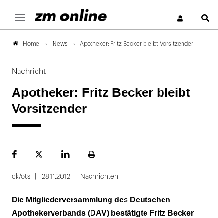
S
News
Apotheker: Fritz Becker bleibt Vorsitzender
Home
Nachricht
Apotheker: Fritz Becker bleibt
Vorsitzender
Facebook
Plattform
LinekdIn
Seite
X
ausdrucken
ck/ots
28.11.2012
Nachrichten
Die Mitgliederversammlung des Deutschen
Apothekerverbands (DAV) bestätigte Fritz Becker