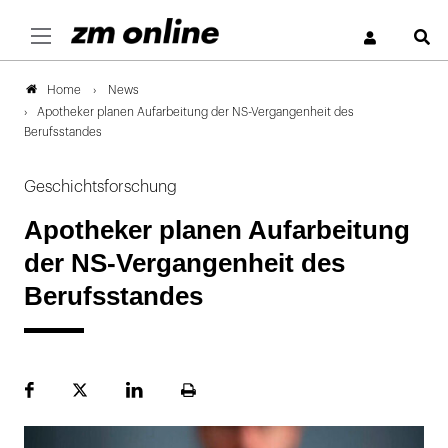
S
News
Home
Apotheker planen Aufarbeitung der NS-Vergangenheit des
Berufsstandes
Geschichtsforschung
Apotheker planen Aufarbeitung
der NS-Vergangenheit des
Berufsstandes
Facebook
Plattform
LinekdIn
Seite
X
ausdrucken