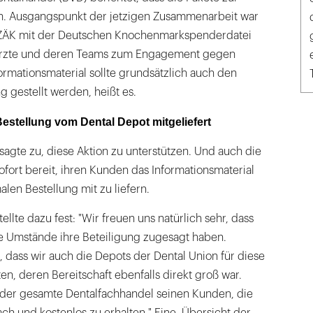
en. Ausgangspunkt der jetzigen Zusammenarbeit war
BZÄK mit der Deutschen Knochenmarkspenderdatei
närzte und deren Teams zum Engagement gegen
formationsmaterial sollte grundsätzlich auch den
g gestellt werden, heißt es.
 Bestellung vom Dental Depot mitgeliefert
agte zu, diese Aktion zu unterstützen. Und auch die
fort bereit, ihren Kunden das Informationsmaterial
alen Bestellung mit zu liefern.
tellte dazu fest: "Wir freuen uns natürlich sehr, dass
e Umstände ihre Beteiligung zugesagt haben.
, dass wir auch die Depots der Dental Union für diese
n, deren Bereitschaft ebenfalls direkt groß war.
 der gesamte Dentalfachhandel seinen Kunden, die
ch und kostenlos zu erhalten." Eine Übersicht der