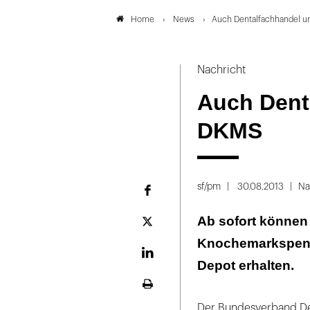
News
Auch Dentalfachhandel u
Home
Nachricht
Auch Denta
DKMS
sf/pm
30.08.2013
Na
Facebook
Ab sofort können
Plattform
X
Knochemarkspende
LinekdIn
Depot erhalten.
Seite
ausdrucken
Der Bundesverband Den