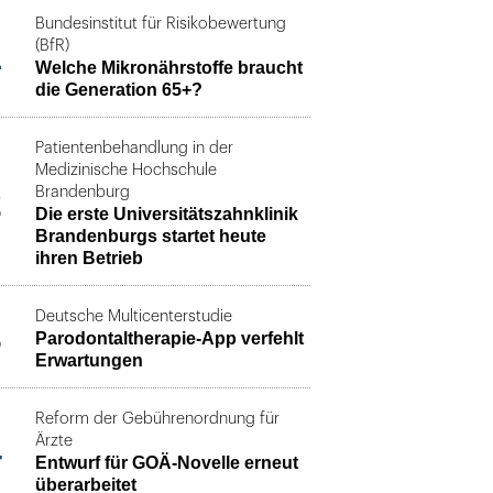
Bundesinstitut für Risikobewertung
1
(BfR)
Welche Mikronährstoffe braucht
die Generation 65+?
Patientenbehandlung in der
Medizinische Hochschule
2
Brandenburg
Die erste Universitätszahnklinik
Brandenburgs startet heute
ihren Betrieb
Deutsche Multicenterstudie
3
Parodontaltherapie-App verfehlt
Erwartungen
Reform der Gebührenordnung für
4
Ärzte
Entwurf für GOÄ-Novelle erneut
überarbeitet