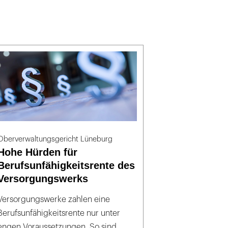
Oberverwaltungsgericht Lüneburg
Hohe Hürden für
Berufsunfähigkeitsrente des
Versorgungswerks
Versorgungswerke zahlen eine
Berufsunfähigkeitsrente nur unter
engen Voraussetzungen. So sind