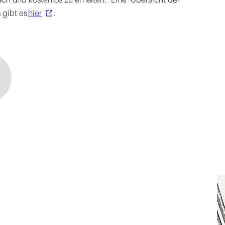
gibt es
hier
.