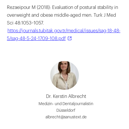
Rezaeipour M (2018): Evaluation of postural stability in
overweight and obese middle-aged men. Turk J Med
Sci 48:1053–1057.
https://journals.tubitak.gov.tr/medical/issues/sag-18-48-
5/sag-48-5-24-1709-108.pdf
Dr. Kerstin Albrecht
Medizin- und Dentaljournalistin
Düsseldorf
albrecht@sanustext.de