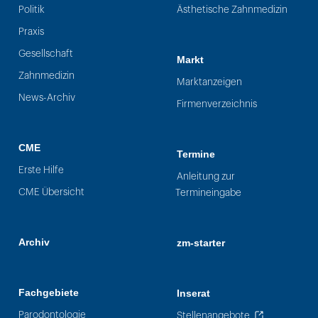
Politik
Ästhetische Zahnmedizin
Praxis
Gesellschaft
Markt
Zahnmedizin
Marktanzeigen
News-Archiv
Firmenverzeichnis
CME
Termine
Erste Hilfe
Anleitung zur
CME Übersicht
Termineingabe
Archiv
zm-starter
Fachgebiete
Inserat
Parodontologie
Stellenangebote