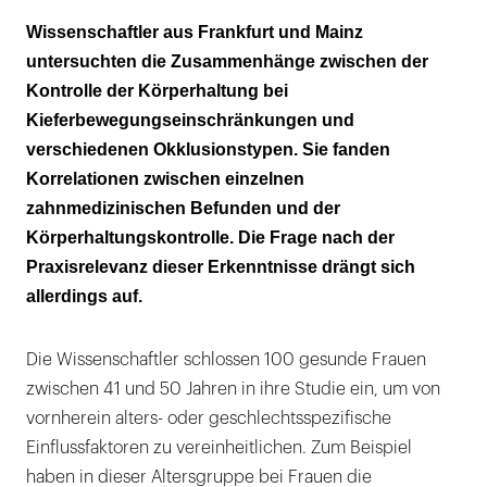
Ausgeschlossen: Frauen mit mandibulären
Wissenschaftler aus Frankfurt und Mainz
Störungen
untersuchten die Zusammenhänge zwischen der
Kontrolle der Körperhaltung bei
Eingeschränkter Unterkiefer löst offenbar
Kieferbewegungseinschränkungen und
Ungleichgewicht aus
verschiedenen Okklusionstypen. Sie fanden
Fazit
Korrelationen zwischen einzelnen
zahnmedizinischen Befunden und der
Literatur
Körperhaltungskontrolle. Die Frage nach der
Praxisrelevanz dieser Erkenntnisse drängt sich
allerdings auf.
Die Wissenschaftler schlossen 100 gesunde Frauen
zwischen 41 und 50 Jahren in ihre Studie ein, um von
vornherein alters- oder geschlechtsspezifische
Einflussfaktoren zu vereinheitlichen. Zum Beispiel
haben in dieser Altersgruppe bei Frauen die