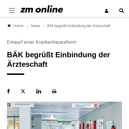
S
News
BÄK begrüßt Einbindung der Ärzteschaft
Home
Entwurf einer Krankenhausreform
BÄK begrüßt Einbindung der
Ärzteschaft
Facebook
Plattform
LinekdIn
Seite
X
ausdrucken