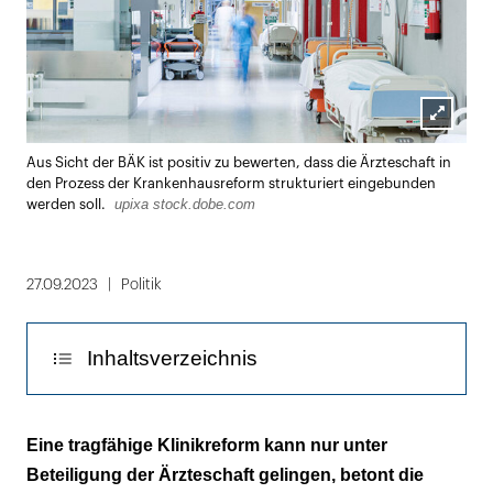
Lightbox
Aus Sicht der BÄK ist positiv zu bewerten, dass die Ärzteschaft in
öffnen
den Prozess der Krankenhausreform strukturiert eingebunden
upixa stock.dobe.com
werden soll.
27.09.2023
Politik
Inhaltsverzeichnis
Erstmals Ansätze für eine Begrenzung der
Eine tragfähige Klinikreform kann nur unter
Bürokratie erkennbar
Beteiligung der Ärzteschaft gelingen, betont die