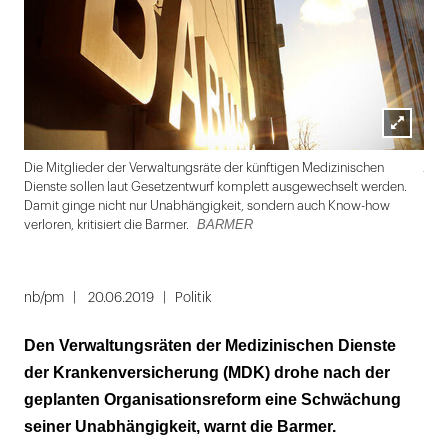
Lightbox
Ado
Die Mitglieder der Verwaltungsräte der künftigen Medizinischen
öffnen
Dienste sollen laut Gesetzentwurf komplett ausgewechselt werden.
Damit ginge nicht nur Unabhängigkeit, sondern auch Know-how
BARMER
verloren, kritisiert die Barmer.
Folie
1
nb/pm
20.06.2019
Politik
von
Den Verwaltungsräten der Medizinischen Dienste
2
der Krankenversicherung (MDK) drohe nach der
geplanten Organisationsreform eine Schwächung
seiner Unabhängigkeit, warnt die Barmer.