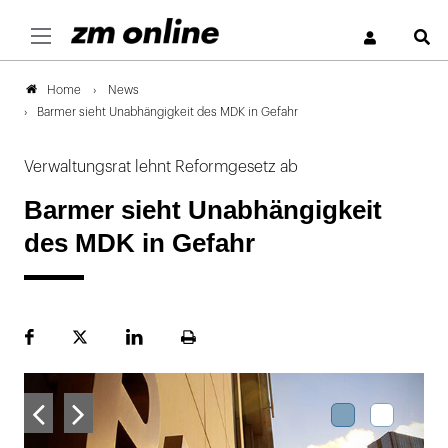
S
News
Home
Barmer sieht Unabhängigkeit des MDK in Gefahr
Verwaltungsrat lehnt Reformgesetz ab
Barmer sieht Unabhängigkeit
des MDK in Gefahr
Facebook
Plattform
LinekdIn
Seite
X
ausdrucken